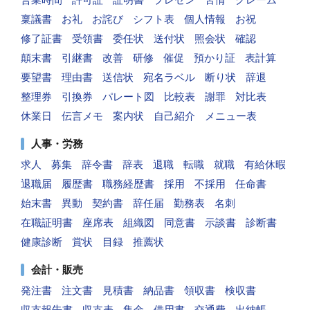
稟議書
お礼
お詫び
シフト表
個人情報
お祝
修了証書
受領書
委任状
送付状
照会状
確認
顛末書
引継書
改善
研修
催促
預かり証
表計算
要望書
理由書
送信状
宛名ラベル
断り状
辞退
整理券
引換券
パレート図
比較表
謝罪
対比表
休業日
伝言メモ
案内状
自己紹介
メニュー表
人事・労務
求人
募集
辞令書
辞表
退職
転職
就職
有給休暇
退職届
履歴書
職務経歴書
採用
不採用
任命書
始末書
異動
契約書
辞任届
勤務表
名刺
在職証明書
座席表
組織図
同意書
示談書
診断書
健康診断
賞状
目録
推薦状
会計・販売
発注書
注文書
見積書
納品書
領収書
検収書
収支報告書
収支表
集金
借用書
交通費
出納帳