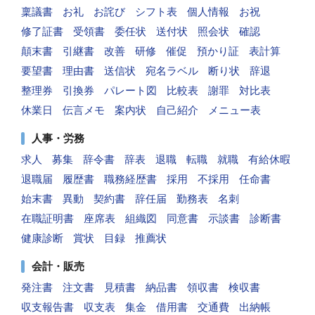
稟議書
お礼
お詫び
シフト表
個人情報
お祝
修了証書
受領書
委任状
送付状
照会状
確認
顛末書
引継書
改善
研修
催促
預かり証
表計算
要望書
理由書
送信状
宛名ラベル
断り状
辞退
整理券
引換券
パレート図
比較表
謝罪
対比表
休業日
伝言メモ
案内状
自己紹介
メニュー表
人事・労務
求人
募集
辞令書
辞表
退職
転職
就職
有給休暇
退職届
履歴書
職務経歴書
採用
不採用
任命書
始末書
異動
契約書
辞任届
勤務表
名刺
在職証明書
座席表
組織図
同意書
示談書
診断書
健康診断
賞状
目録
推薦状
会計・販売
発注書
注文書
見積書
納品書
領収書
検収書
収支報告書
収支表
集金
借用書
交通費
出納帳