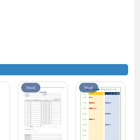
Word
Word