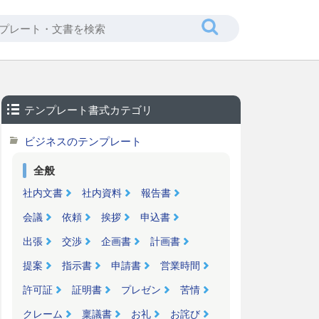
テンプレート書式カテゴリ
ビジネスのテンプレート
全般
社内文書
社内資料
報告書
会議
依頼
挨拶
申込書
出張
交渉
企画書
計画書
提案
指示書
申請書
営業時間
許可証
証明書
プレゼン
苦情
クレーム
稟議書
お礼
お詫び