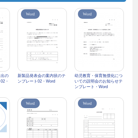
Word
Word
提出の
新製品発表会の案内状のテ
幼児教育・保育無償化につ
02・
ンプレート02・Word
いての説明会のお知らせテ
ンプレート・Word
Word
Word