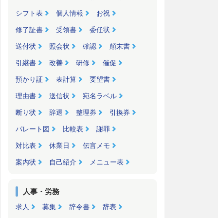
シフト表
個人情報
お祝
修了証書
受領書
委任状
送付状
照会状
確認
顛末書
引継書
改善
研修
催促
預かり証
表計算
要望書
理由書
送信状
宛名ラベル
断り状
辞退
整理券
引換券
パレート図
比較表
謝罪
対比表
休業日
伝言メモ
案内状
自己紹介
メニュー表
人事・労務
求人
募集
辞令書
辞表