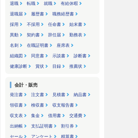
退職
転職
就職
有給休暇
退職届
履歴書
職務経歴書
採用
不採用
任命書
始末書
異動
契約書
辞任届
勤務表
名刺
在職証明書
座席表
組織図
同意書
示談書
診断書
健康診断
賞状
目録
推薦状
会計・販売
発注書
注文書
見積書
納品書
領収書
検収書
収支報告書
収支表
集金
借用書
交通費
出納帳
支払証明書
割引券
セール
アンケート
精算書