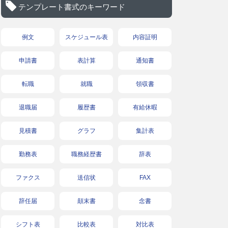
テンプレート書式のキーワード
例文
スケジュール表
内容証明
申請書
表計算
通知書
転職
就職
領収書
退職届
履歴書
有給休暇
見積書
グラフ
集計表
勤務表
職務経歴書
辞表
ファクス
送信状
FAX
辞任届
顛末書
念書
シフト表
比較表
対比表