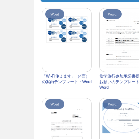
Word
Word
「Wi-Fi使えます」（4面）
修学旅行参加承諾書
の案内テンプレート・Word
お願いのテンプレート
Word
Word
Word