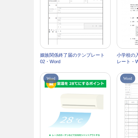
姻族関係終了届のテンプレート
小学校の
02・Word
レート・W
Word
Word