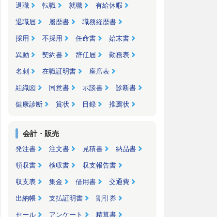
退職
転職
就職
有給休暇
退職届
履歴書
職務経歴書
採用
不採用
任命書
始末書
異動
契約書
辞任届
勤務表
名刺
在職証明書
座席表
組織図
同意書
示談書
診断書
健康診断
賞状
目録
推薦状
会計・販売
発注書
注文書
見積書
納品書
領収書
検収書
収支報告書
収支表
集金
借用書
交通費
出納帳
支払証明書
割引券
セール
アンケート
精算書