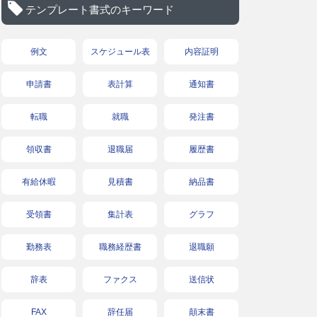
テンプレート書式のキーワード
例文
スケジュール表
内容証明
申請書
表計算
通知書
転職
就職
発注書
領収書
退職届
履歴書
有給休暇
見積書
納品書
受領書
集計表
グラフ
勤務表
職務経歴書
退職願
辞表
ファクス
送信状
FAX
辞任届
顛末書