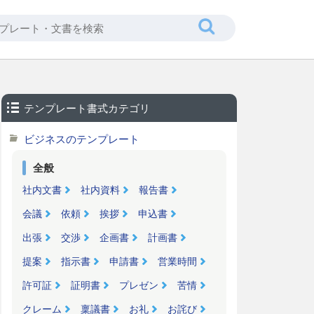
テンプレート書式カテゴリ
ビジネスのテンプレート
全般
社内文書
社内資料
報告書
会議
依頼
挨拶
申込書
出張
交渉
企画書
計画書
提案
指示書
申請書
営業時間
許可証
証明書
プレゼン
苦情
クレーム
稟議書
お礼
お詫び