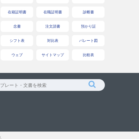
在籍証明書
在職証明書
診断書
念書
注文請書
預かり証
シフト表
対比表
パレート図
ウェブ
サイトマップ
比較表
.