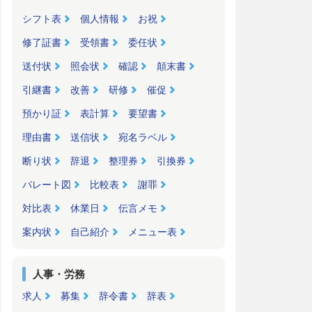
シフト表
個人情報
お祝
修了証書
受領書
委任状
送付状
照会状
確認
顛末書
引継書
改善
研修
催促
預かり証
表計算
要望書
理由書
送信状
宛名ラベル
断り状
辞退
整理券
引換券
パレート図
比較表
謝罪
対比表
休業日
伝言メモ
案内状
自己紹介
メニュー表
人事・労務
求人
募集
辞令書
辞表