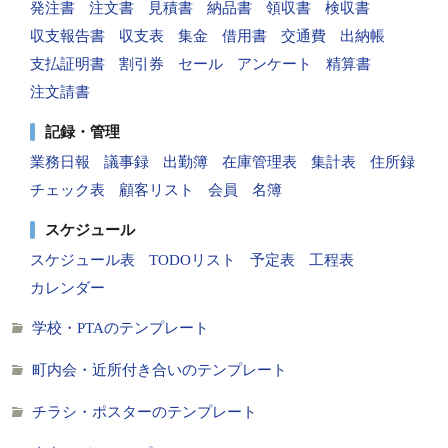
発注書
注文書
見積書
納品書
領収書
検収書
収支報告書
収支表
集金
借用書
交通費
出納帳
支払証明書
割引券
セール
アンケート
精算書
注文請書
記録・管理
業務日報
議事録
出勤簿
在庫管理表
集計表
住所録
チェック表
顧客リスト
会員
名簿
スケジュール
スケジュール表
TODOリスト
予定表
工程表
カレンダー
学校・PTAのテンプレート
町内会・近所付き合いのテンプレート
チラシ・ポスターのテンプレート