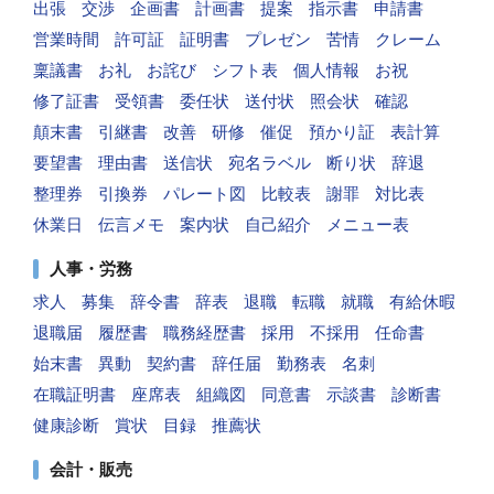
出張
交渉
企画書
計画書
提案
指示書
申請書
営業時間
許可証
証明書
プレゼン
苦情
クレーム
稟議書
お礼
お詫び
シフト表
個人情報
お祝
修了証書
受領書
委任状
送付状
照会状
確認
顛末書
引継書
改善
研修
催促
預かり証
表計算
要望書
理由書
送信状
宛名ラベル
断り状
辞退
整理券
引換券
パレート図
比較表
謝罪
対比表
休業日
伝言メモ
案内状
自己紹介
メニュー表
人事・労務
求人
募集
辞令書
辞表
退職
転職
就職
有給休暇
退職届
履歴書
職務経歴書
採用
不採用
任命書
始末書
異動
契約書
辞任届
勤務表
名刺
在職証明書
座席表
組織図
同意書
示談書
診断書
健康診断
賞状
目録
推薦状
会計・販売