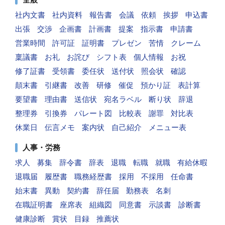
社内文書
社内資料
報告書
会議
依頼
挨拶
申込書
出張
交渉
企画書
計画書
提案
指示書
申請書
営業時間
許可証
証明書
プレゼン
苦情
クレーム
稟議書
お礼
お詫び
シフト表
個人情報
お祝
修了証書
受領書
委任状
送付状
照会状
確認
顛末書
引継書
改善
研修
催促
預かり証
表計算
要望書
理由書
送信状
宛名ラベル
断り状
辞退
整理券
引換券
パレート図
比較表
謝罪
対比表
休業日
伝言メモ
案内状
自己紹介
メニュー表
人事・労務
求人
募集
辞令書
辞表
退職
転職
就職
有給休暇
退職届
履歴書
職務経歴書
採用
不採用
任命書
始末書
異動
契約書
辞任届
勤務表
名刺
在職証明書
座席表
組織図
同意書
示談書
診断書
健康診断
賞状
目録
推薦状