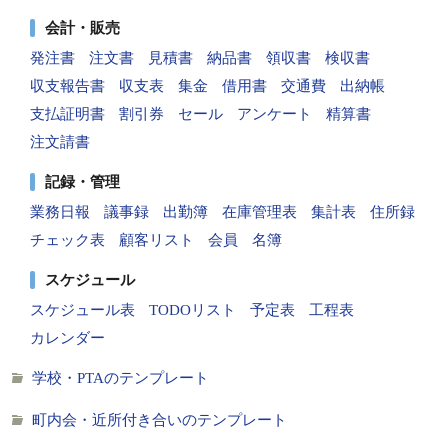
会計・販売
発注書
注文書
見積書
納品書
領収書
検収書
収支報告書
収支表
集金
借用書
交通費
出納帳
支払証明書
割引券
セール
アンケート
精算書
注文請書
記録・管理
業務日報
議事録
出勤簿
在庫管理表
集計表
住所録
チェック表
顧客リスト
会員
名簿
スケジュール
スケジュール表
TODOリスト
予定表
工程表
カレンダー
学校・PTAのテンプレート
町内会・近所付き合いのテンプレート