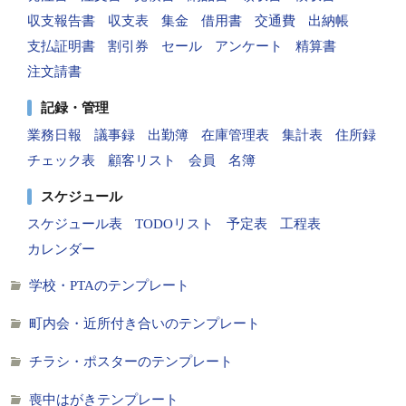
収支報告書
収支表
集金
借用書
交通費
出納帳
支払証明書
割引券
セール
アンケート
精算書
注文請書
記録・管理
業務日報
議事録
出勤簿
在庫管理表
集計表
住所録
チェック表
顧客リスト
会員
名簿
スケジュール
スケジュール表
TODOリスト
予定表
工程表
カレンダー
学校・PTAのテンプレート
町内会・近所付き合いのテンプレート
チラシ・ポスターのテンプレート
喪中はがきテンプレート