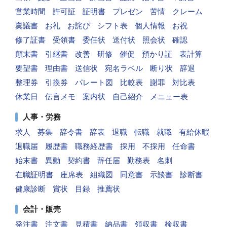
営業時間
許可証
証明書
プレゼン
苦情
クレーム
稟議書
お礼
お詫び
シフト表
個人情報
お祝
修了証書
受領書
委任状
送付状
照会状
確認
顛末書
引継書
改善
研修
催促
預かり証
表計算
要望書
理由書
送信状
宛名ラベル
断り状
辞退
整理券
引換券
パレート図
比較表
謝罪
対比表
休業日
伝言メモ
案内状
自己紹介
メニュー表
人事・労務
求人
募集
辞令書
辞表
退職
転職
就職
有給休暇
退職届
履歴書
職務経歴書
採用
不採用
任命書
始末書
異動
契約書
辞任届
勤務表
名刺
在職証明書
座席表
組織図
同意書
示談書
診断書
健康診断
賞状
目録
推薦状
会計・販売
発注書
注文書
見積書
納品書
領収書
検収書