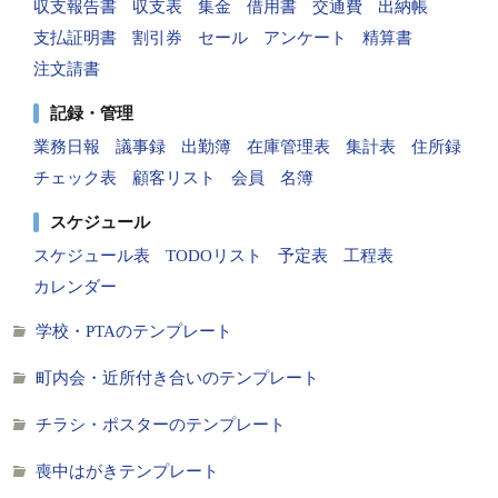
収支報告書
収支表
集金
借用書
交通費
出納帳
支払証明書
割引券
セール
アンケート
精算書
注文請書
記録・管理
業務日報
議事録
出勤簿
在庫管理表
集計表
住所録
チェック表
顧客リスト
会員
名簿
スケジュール
スケジュール表
TODOリスト
予定表
工程表
カレンダー
学校・PTAのテンプレート
町内会・近所付き合いのテンプレート
チラシ・ポスターのテンプレート
喪中はがきテンプレート