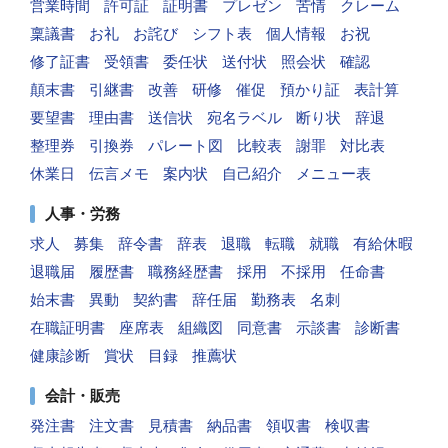
営業時間
許可証
証明書
プレゼン
苦情
クレーム
稟議書
お礼
お詫び
シフト表
個人情報
お祝
修了証書
受領書
委任状
送付状
照会状
確認
顛末書
引継書
改善
研修
催促
預かり証
表計算
要望書
理由書
送信状
宛名ラベル
断り状
辞退
整理券
引換券
パレート図
比較表
謝罪
対比表
休業日
伝言メモ
案内状
自己紹介
メニュー表
人事・労務
求人
募集
辞令書
辞表
退職
転職
就職
有給休暇
退職届
履歴書
職務経歴書
採用
不採用
任命書
始末書
異動
契約書
辞任届
勤務表
名刺
在職証明書
座席表
組織図
同意書
示談書
診断書
健康診断
賞状
目録
推薦状
会計・販売
発注書
注文書
見積書
納品書
領収書
検収書