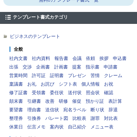
テンプレート書式カテゴリ
ビジネスのテンプレート
全般
社内文書
社内資料
報告書
会議
依頼
挨拶
申込書
出張
交渉
企画書
計画書
提案
指示書
申請書
営業時間
許可証
証明書
プレゼン
苦情
クレーム
稟議書
お礼
お詫び
シフト表
個人情報
お祝
修了証書
受領書
委任状
送付状
照会状
確認
顛末書
引継書
改善
研修
催促
預かり証
表計算
要望書
理由書
送信状
宛名ラベル
断り状
辞退
整理券
引換券
パレート図
比較表
謝罪
対比表
休業日
伝言メモ
案内状
自己紹介
メニュー表