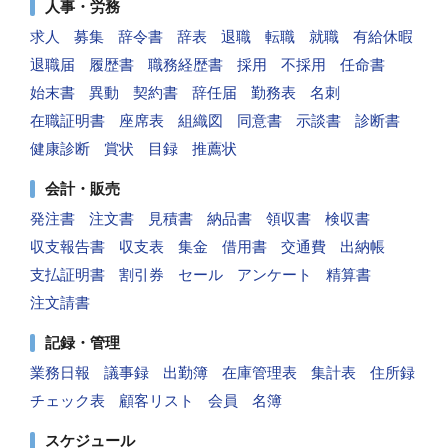
人事・労務
求人
募集
辞令書
辞表
退職
転職
就職
有給休暇
退職届
履歴書
職務経歴書
採用
不採用
任命書
始末書
異動
契約書
辞任届
勤務表
名刺
在職証明書
座席表
組織図
同意書
示談書
診断書
健康診断
賞状
目録
推薦状
会計・販売
発注書
注文書
見積書
納品書
領収書
検収書
収支報告書
収支表
集金
借用書
交通費
出納帳
支払証明書
割引券
セール
アンケート
精算書
注文請書
記録・管理
業務日報
議事録
出勤簿
在庫管理表
集計表
住所録
チェック表
顧客リスト
会員
名簿
スケジュール