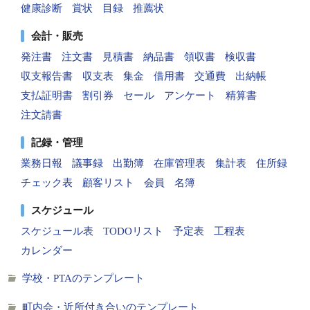
健康診断
賞状
目録
推薦状
会計・販売
発注書
注文書
見積書
納品書
領収書
検収書
収支報告書
収支表
集金
借用書
交通費
出納帳
支払証明書
割引券
セール
アンケート
精算書
注文請書
記録・管理
業務日報
議事録
出勤簿
在庫管理表
集計表
住所録
チェック表
顧客リスト
会員
名簿
スケジュール
スケジュール表
TODOリスト
予定表
工程表
カレンダー
学校・PTAのテンプレート
町内会・近所付き合いのテンプレート