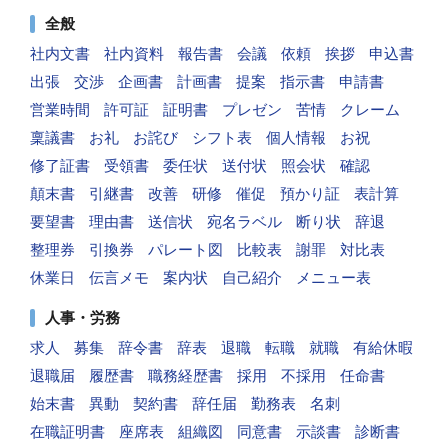
全般
社内文書
社内資料
報告書
会議
依頼
挨拶
申込書
出張
交渉
企画書
計画書
提案
指示書
申請書
営業時間
許可証
証明書
プレゼン
苦情
クレーム
稟議書
お礼
お詫び
シフト表
個人情報
お祝
修了証書
受領書
委任状
送付状
照会状
確認
顛末書
引継書
改善
研修
催促
預かり証
表計算
要望書
理由書
送信状
宛名ラベル
断り状
辞退
整理券
引換券
パレート図
比較表
謝罪
対比表
休業日
伝言メモ
案内状
自己紹介
メニュー表
人事・労務
求人
募集
辞令書
辞表
退職
転職
就職
有給休暇
退職届
履歴書
職務経歴書
採用
不採用
任命書
始末書
異動
契約書
辞任届
勤務表
名刺
在職証明書
座席表
組織図
同意書
示談書
診断書