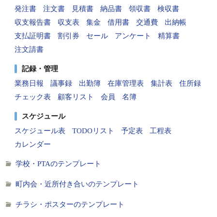
発注書
注文書
見積書
納品書
領収書
検収書
収支報告書
収支表
集金
借用書
交通費
出納帳
支払証明書
割引券
セール
アンケート
精算書
注文請書
記録・管理
業務日報
議事録
出勤簿
在庫管理表
集計表
住所録
チェック表
顧客リスト
会員
名簿
スケジュール
スケジュール表
TODOリスト
予定表
工程表
カレンダー
学校・PTAのテンプレート
町内会・近所付き合いのテンプレート
チラシ・ポスターのテンプレート