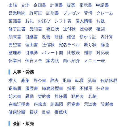
出張
交渉
企画書
計画書
提案
指示書
申請書
営業時間
許可証
証明書
プレゼン
苦情
クレーム
稟議書
お礼
お詫び
シフト表
個人情報
お祝
修了証書
受領書
委任状
送付状
照会状
確認
顛末書
引継書
改善
研修
催促
預かり証
表計算
要望書
理由書
送信状
宛名ラベル
断り状
辞退
整理券
引換券
パレート図
比較表
謝罪
対比表
休業日
伝言メモ
案内状
自己紹介
メニュー表
人事・労務
求人
募集
辞令書
辞表
退職
転職
就職
有給休暇
退職届
履歴書
職務経歴書
採用
不採用
任命書
始末書
異動
契約書
辞任届
勤務表
名刺
在職証明書
座席表
組織図
同意書
示談書
診断書
健康診断
賞状
目録
推薦状
会計・販売