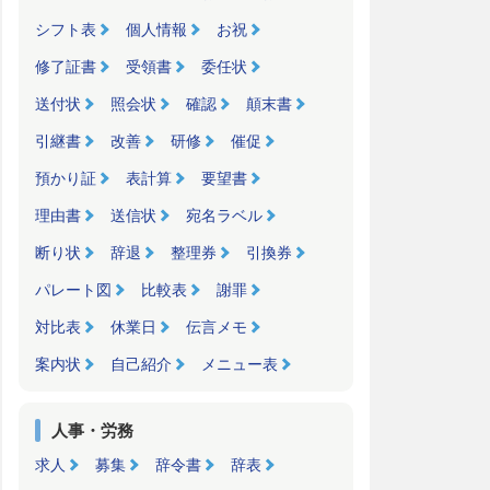
シフト表
個人情報
お祝
修了証書
受領書
委任状
送付状
照会状
確認
顛末書
引継書
改善
研修
催促
預かり証
表計算
要望書
理由書
送信状
宛名ラベル
断り状
辞退
整理券
引換券
パレート図
比較表
謝罪
対比表
休業日
伝言メモ
案内状
自己紹介
メニュー表
人事・労務
求人
募集
辞令書
辞表