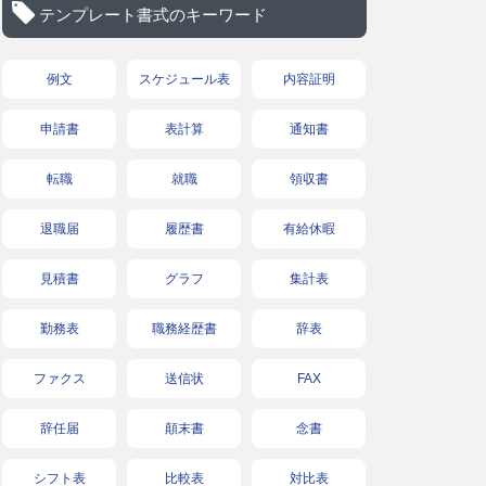
テンプレート書式のキーワード
例文
スケジュール表
内容証明
申請書
表計算
通知書
転職
就職
領収書
退職届
履歴書
有給休暇
見積書
グラフ
集計表
勤務表
職務経歴書
辞表
ファクス
送信状
FAX
辞任届
顛末書
念書
シフト表
比較表
対比表