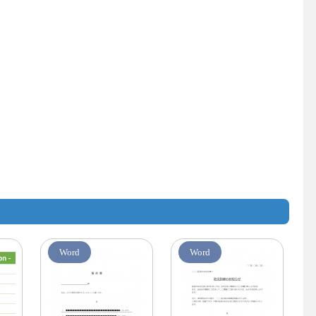
Word
Word