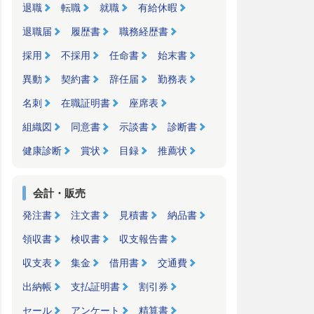
退職
転職
就職
有給休暇
退職届
履歴書
職務経歴書
採用
不採用
任命書
始末書
異動
契約書
辞任届
勤務表
名刺
在職証明書
座席表
組織図
同意書
示談書
診断書
健康診断
賞状
目録
推薦状
会計・販売
発注書
注文書
見積書
納品書
領収書
検収書
収支報告書
収支表
集金
借用書
交通費
出納帳
支払証明書
割引券
セール
アンケート
精算書