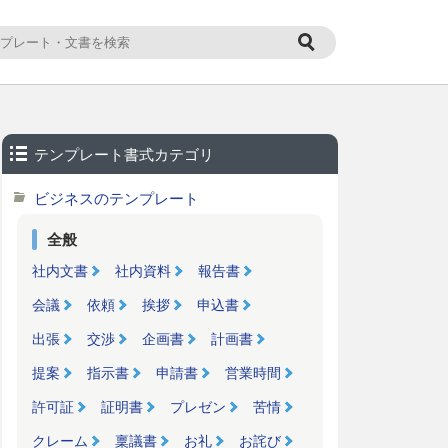
テンプレート書式カテゴリ
ビジネスのテンプレート
全般
社内文書
社内資料
報告書
会議
依頼
挨拶
申込書
出張
交渉
企画書
計画書
提案
指示書
申請書
営業時間
許可証
証明書
プレゼン
苦情
クレーム
稟議書
お礼
お詫び