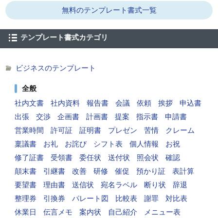
無料のテンプレート書式一覧
テンプレート書式カテゴリ
ビジネスのテンプレート
全般
社内文書
社内資料
報告書
会議
依頼
挨拶
申込書
出張
交渉
企画書
計画書
提案
指示書
申請書
営業時間
許可証
証明書
プレゼン
苦情
クレーム
稟議書
お礼
お詫び
シフト表
個人情報
お祝
修了証書
受領書
委任状
送付状
照会状
確認
顛末書
引継書
改善
研修
催促
預かり証
表計算
要望書
理由書
送信状
宛名ラベル
断り状
辞退
整理券
引換券
パレート図
比較表
謝罪
対比表
休業日
伝言メモ
案内状
自己紹介
メニュー表