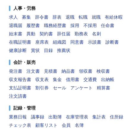
人事・労務
求人
募集
辞令書
辞表
退職
転職
就職
有給休暇
退職届
履歴書
職務経歴書
採用
不採用
任命書
始末書
異動
契約書
辞任届
勤務表
名刺
在職証明書
座席表
組織図
同意書
示談書
診断書
健康診断
賞状
目録
推薦状
会計・販売
発注書
注文書
見積書
納品書
領収書
検収書
収支報告書
収支表
集金
借用書
交通費
出納帳
支払証明書
割引券
セール
アンケート
精算書
注文請書
記録・管理
業務日報
議事録
出勤簿
在庫管理表
集計表
住所録
チェック表
顧客リスト
会員
名簿