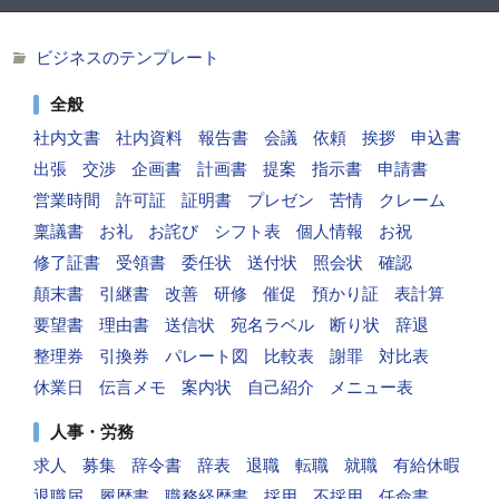
ビジネスのテンプレート
全般
社内文書
社内資料
報告書
会議
依頼
挨拶
申込書
出張
交渉
企画書
計画書
提案
指示書
申請書
営業時間
許可証
証明書
プレゼン
苦情
クレーム
稟議書
お礼
お詫び
シフト表
個人情報
お祝
修了証書
受領書
委任状
送付状
照会状
確認
顛末書
引継書
改善
研修
催促
預かり証
表計算
要望書
理由書
送信状
宛名ラベル
断り状
辞退
整理券
引換券
パレート図
比較表
謝罪
対比表
休業日
伝言メモ
案内状
自己紹介
メニュー表
人事・労務
求人
募集
辞令書
辞表
退職
転職
就職
有給休暇
退職届
履歴書
職務経歴書
採用
不採用
任命書