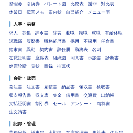
整理券
引換券
パレート図
比較表
謝罪
対比表
休業日
伝言メモ
案内状
自己紹介
メニュー表
人事・労務
求人
募集
辞令書
辞表
退職
転職
就職
有給休暇
退職届
履歴書
職務経歴書
採用
不採用
任命書
始末書
異動
契約書
辞任届
勤務表
名刺
在職証明書
座席表
組織図
同意書
示談書
診断書
健康診断
賞状
目録
推薦状
会計・販売
発注書
注文書
見積書
納品書
領収書
検収書
収支報告書
収支表
集金
借用書
交通費
出納帳
支払証明書
割引券
セール
アンケート
精算書
注文請書
記録・管理
業務日報
議事録
出勤簿
在庫管理表
集計表
住所録