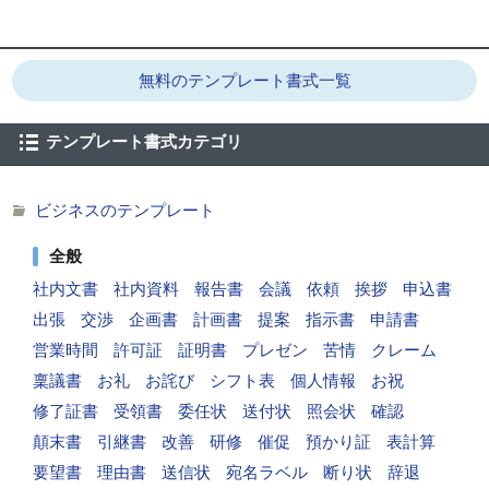
無料のテンプレート書式一覧
テンプレート書式カテゴリ
ビジネスのテンプレート
全般
社内文書
社内資料
報告書
会議
依頼
挨拶
申込書
出張
交渉
企画書
計画書
提案
指示書
申請書
営業時間
許可証
証明書
プレゼン
苦情
クレーム
稟議書
お礼
お詫び
シフト表
個人情報
お祝
修了証書
受領書
委任状
送付状
照会状
確認
顛末書
引継書
改善
研修
催促
預かり証
表計算
要望書
理由書
送信状
宛名ラベル
断り状
辞退