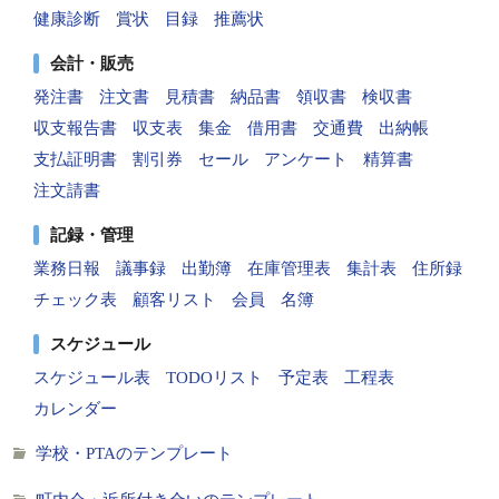
健康診断
賞状
目録
推薦状
会計・販売
発注書
注文書
見積書
納品書
領収書
検収書
収支報告書
収支表
集金
借用書
交通費
出納帳
支払証明書
割引券
セール
アンケート
精算書
注文請書
記録・管理
業務日報
議事録
出勤簿
在庫管理表
集計表
住所録
チェック表
顧客リスト
会員
名簿
スケジュール
スケジュール表
TODOリスト
予定表
工程表
カレンダー
学校・PTAのテンプレート