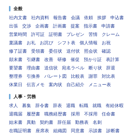
全般
社内文書
社内資料
報告書
会議
依頼
挨拶
申込書
出張
交渉
企画書
計画書
提案
指示書
申請書
営業時間
許可証
証明書
プレゼン
苦情
クレーム
稟議書
お礼
お詫び
シフト表
個人情報
お祝
修了証書
受領書
委任状
送付状
照会状
確認
顛末書
引継書
改善
研修
催促
預かり証
表計算
要望書
理由書
送信状
宛名ラベル
断り状
辞退
整理券
引換券
パレート図
比較表
謝罪
対比表
休業日
伝言メモ
案内状
自己紹介
メニュー表
人事・労務
求人
募集
辞令書
辞表
退職
転職
就職
有給休暇
退職届
履歴書
職務経歴書
採用
不採用
任命書
始末書
異動
契約書
辞任届
勤務表
名刺
在職証明書
座席表
組織図
同意書
示談書
診断書