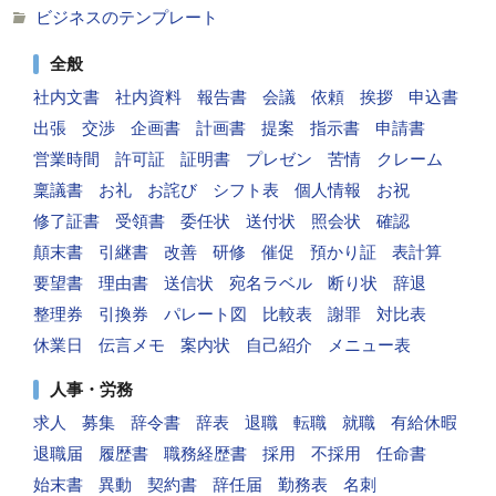
ビジネスのテンプレート
全般
社内文書
社内資料
報告書
会議
依頼
挨拶
申込書
出張
交渉
企画書
計画書
提案
指示書
申請書
営業時間
許可証
証明書
プレゼン
苦情
クレーム
稟議書
お礼
お詫び
シフト表
個人情報
お祝
修了証書
受領書
委任状
送付状
照会状
確認
顛末書
引継書
改善
研修
催促
預かり証
表計算
要望書
理由書
送信状
宛名ラベル
断り状
辞退
整理券
引換券
パレート図
比較表
謝罪
対比表
休業日
伝言メモ
案内状
自己紹介
メニュー表
人事・労務
求人
募集
辞令書
辞表
退職
転職
就職
有給休暇
退職届
履歴書
職務経歴書
採用
不採用
任命書
始末書
異動
契約書
辞任届
勤務表
名刺