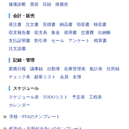
健康診断
賞状
目録
推薦状
会計・販売
発注書
注文書
見積書
納品書
領収書
検収書
収支報告書
収支表
集金
借用書
交通費
出納帳
支払証明書
割引券
セール
アンケート
精算書
注文請書
記録・管理
業務日報
議事録
出勤簿
在庫管理表
集計表
住所録
チェック表
顧客リスト
会員
名簿
スケジュール
スケジュール表
TODOリスト
予定表
工程表
カレンダー
学校・PTAのテンプレート
町内会・近所付き合いのテンプレート