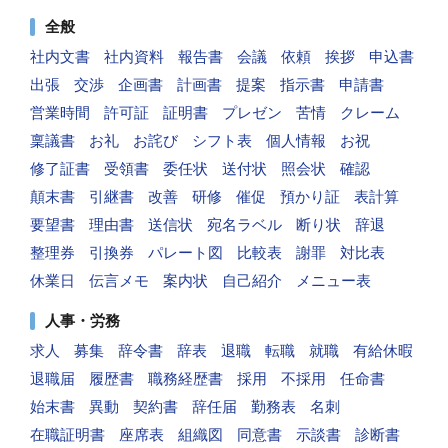
全般
社内文書
社内資料
報告書
会議
依頼
挨拶
申込書
出張
交渉
企画書
計画書
提案
指示書
申請書
営業時間
許可証
証明書
プレゼン
苦情
クレーム
稟議書
お礼
お詫び
シフト表
個人情報
お祝
修了証書
受領書
委任状
送付状
照会状
確認
顛末書
引継書
改善
研修
催促
預かり証
表計算
要望書
理由書
送信状
宛名ラベル
断り状
辞退
整理券
引換券
パレート図
比較表
謝罪
対比表
休業日
伝言メモ
案内状
自己紹介
メニュー表
人事・労務
求人
募集
辞令書
辞表
退職
転職
就職
有給休暇
退職届
履歴書
職務経歴書
採用
不採用
任命書
始末書
異動
契約書
辞任届
勤務表
名刺
在職証明書
座席表
組織図
同意書
示談書
診断書