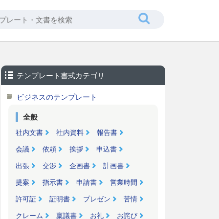
テンプレート書式カテゴリ
ビジネスのテンプレート
全般
社内文書
社内資料
報告書
会議
依頼
挨拶
申込書
出張
交渉
企画書
計画書
提案
指示書
申請書
営業時間
許可証
証明書
プレゼン
苦情
クレーム
稟議書
お礼
お詫び