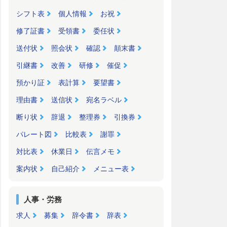
シフト表
個人情報
お祝
修了証書
受領書
委任状
送付状
照会状
確認
顛末書
引継書
改善
研修
催促
預かり証
表計算
要望書
理由書
送信状
宛名ラベル
断り状
辞退
整理券
引換券
パレート図
比較表
謝罪
対比表
休業日
伝言メモ
案内状
自己紹介
メニュー表
人事・労務
求人
募集
辞令書
辞表