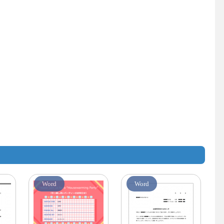
Word
Word