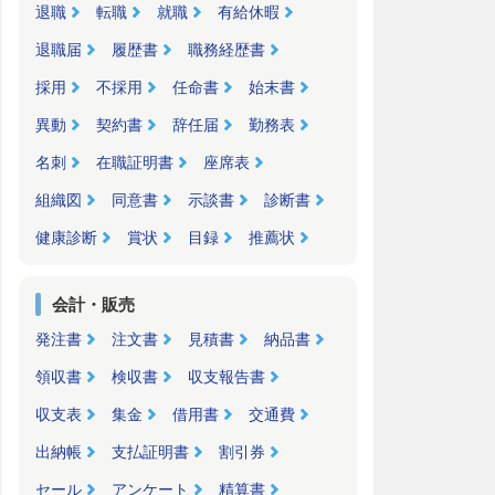
退職
転職
就職
有給休暇
退職届
履歴書
職務経歴書
採用
不採用
任命書
始末書
異動
契約書
辞任届
勤務表
名刺
在職証明書
座席表
組織図
同意書
示談書
診断書
健康診断
賞状
目録
推薦状
会計・販売
発注書
注文書
見積書
納品書
領収書
検収書
収支報告書
収支表
集金
借用書
交通費
出納帳
支払証明書
割引券
セール
アンケート
精算書