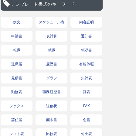
テンプレート書式のキーワード
例文
スケジュール表
内容証明
申請書
表計算
通知書
転職
就職
領収書
退職届
履歴書
有給休暇
見積書
グラフ
集計表
勤務表
職務経歴書
辞表
ファクス
送信状
FAX
辞任届
顛末書
念書
シフト表
比較表
対比表