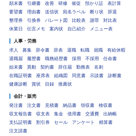
顛末書
引継書
改善
研修
催促
預かり証
表計算
要望書
理由書
送信状
宛名ラベル
断り状
辞退
整理券
引換券
パレート図
比較表
謝罪
対比表
休業日
伝言メモ
案内状
自己紹介
メニュー表
人事・労務
求人
募集
辞令書
辞表
退職
転職
就職
有給休暇
退職届
履歴書
職務経歴書
採用
不採用
任命書
始末書
異動
契約書
辞任届
勤務表
名刺
在職証明書
座席表
組織図
同意書
示談書
診断書
健康診断
賞状
目録
推薦状
会計・販売
発注書
注文書
見積書
納品書
領収書
検収書
収支報告書
収支表
集金
借用書
交通費
出納帳
支払証明書
割引券
セール
アンケート
精算書
注文請書