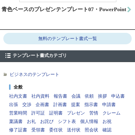
青色ベースのプレゼンテンプレート07・PowerPoint
無料のテンプレート書式一覧
テンプレート書式カテゴリ
ビジネスのテンプレート
全般
社内文書
社内資料
報告書
会議
依頼
挨拶
申込書
出張
交渉
企画書
計画書
提案
指示書
申請書
営業時間
許可証
証明書
プレゼン
苦情
クレーム
稟議書
お礼
お詫び
シフト表
個人情報
お祝
修了証書
受領書
委任状
送付状
照会状
確認