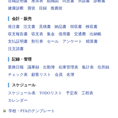
在職証明書
座席表
組織図
同意書
示談書
診断書
健康診断
賞状
目録
推薦状
会計・販売
発注書
注文書
見積書
納品書
領収書
検収書
収支報告書
収支表
集金
借用書
交通費
出納帳
支払証明書
割引券
セール
アンケート
精算書
注文請書
記録・管理
業務日報
議事録
出勤簿
在庫管理表
集計表
住所録
チェック表
顧客リスト
会員
名簿
スケジュール
スケジュール表
TODOリスト
予定表
工程表
カレンダー
学校・PTAのテンプレート