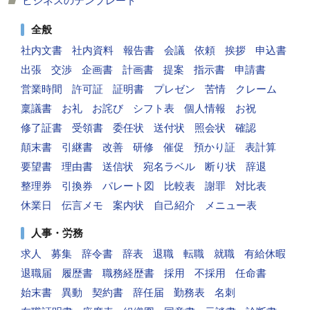
ビジネスのテンプレート
全般
社内文書
社内資料
報告書
会議
依頼
挨拶
申込書
出張
交渉
企画書
計画書
提案
指示書
申請書
営業時間
許可証
証明書
プレゼン
苦情
クレーム
稟議書
お礼
お詫び
シフト表
個人情報
お祝
修了証書
受領書
委任状
送付状
照会状
確認
顛末書
引継書
改善
研修
催促
預かり証
表計算
要望書
理由書
送信状
宛名ラベル
断り状
辞退
整理券
引換券
パレート図
比較表
謝罪
対比表
休業日
伝言メモ
案内状
自己紹介
メニュー表
人事・労務
求人
募集
辞令書
辞表
退職
転職
就職
有給休暇
退職届
履歴書
職務経歴書
採用
不採用
任命書
始末書
異動
契約書
辞任届
勤務表
名刺