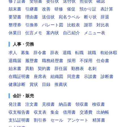
修了証書
受領書
委任状
送付状
照会状
確認
顛末書
引継書
改善
研修
催促
預かり証
表計算
要望書
理由書
送信状
宛名ラベル
断り状
辞退
整理券
引換券
パレート図
比較表
謝罪
対比表
休業日
伝言メモ
案内状
自己紹介
メニュー表
人事・労務
求人
募集
辞令書
辞表
退職
転職
就職
有給休暇
退職届
履歴書
職務経歴書
採用
不採用
任命書
始末書
異動
契約書
辞任届
勤務表
名刺
在職証明書
座席表
組織図
同意書
示談書
診断書
健康診断
賞状
目録
推薦状
会計・販売
発注書
注文書
見積書
納品書
領収書
検収書
収支報告書
収支表
集金
借用書
交通費
出納帳
支払証明書
割引券
セール
アンケート
精算書