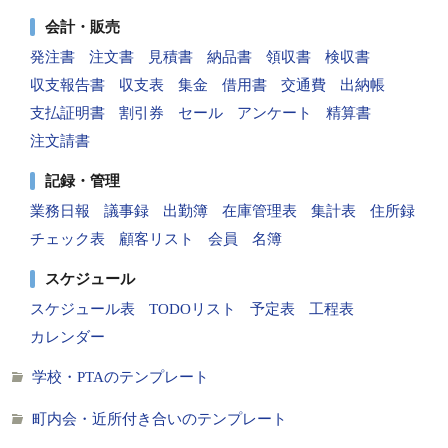
会計・販売
発注書
注文書
見積書
納品書
領収書
検収書
収支報告書
収支表
集金
借用書
交通費
出納帳
支払証明書
割引券
セール
アンケート
精算書
注文請書
記録・管理
業務日報
議事録
出勤簿
在庫管理表
集計表
住所録
チェック表
顧客リスト
会員
名簿
スケジュール
スケジュール表
TODOリスト
予定表
工程表
カレンダー
学校・PTAのテンプレート
町内会・近所付き合いのテンプレート