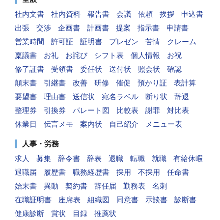
社内文書
社内資料
報告書
会議
依頼
挨拶
申込書
出張
交渉
企画書
計画書
提案
指示書
申請書
営業時間
許可証
証明書
プレゼン
苦情
クレーム
稟議書
お礼
お詫び
シフト表
個人情報
お祝
修了証書
受領書
委任状
送付状
照会状
確認
顛末書
引継書
改善
研修
催促
預かり証
表計算
要望書
理由書
送信状
宛名ラベル
断り状
辞退
整理券
引換券
パレート図
比較表
謝罪
対比表
休業日
伝言メモ
案内状
自己紹介
メニュー表
人事・労務
求人
募集
辞令書
辞表
退職
転職
就職
有給休暇
退職届
履歴書
職務経歴書
採用
不採用
任命書
始末書
異動
契約書
辞任届
勤務表
名刺
在職証明書
座席表
組織図
同意書
示談書
診断書
健康診断
賞状
目録
推薦状