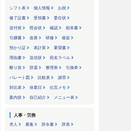
シフト表
個人情報
お祝
修了証書
受領書
委任状
送付状
照会状
確認
顛末書
引継書
改善
研修
催促
預かり証
表計算
要望書
理由書
送信状
宛名ラベル
断り状
辞退
整理券
引換券
パレート図
比較表
謝罪
対比表
休業日
伝言メモ
案内状
自己紹介
メニュー表
人事・労務
求人
募集
辞令書
辞表