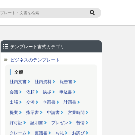
テンプレート書式カテゴリ
ビジネスのテンプレート
全般
社内文書
社内資料
報告書
会議
依頼
挨拶
申込書
出張
交渉
企画書
計画書
提案
指示書
申請書
営業時間
許可証
証明書
プレゼン
苦情
クレーム
稟議書
お礼
お詫び