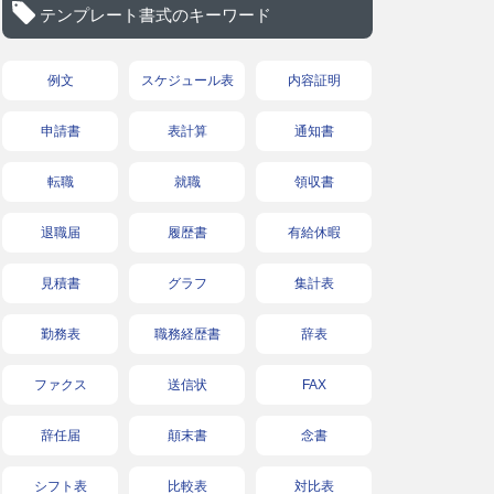
テンプレート書式のキーワード
例文
スケジュール表
内容証明
申請書
表計算
通知書
転職
就職
領収書
退職届
履歴書
有給休暇
見積書
グラフ
集計表
勤務表
職務経歴書
辞表
ファクス
送信状
FAX
辞任届
顛末書
念書
シフト表
比較表
対比表