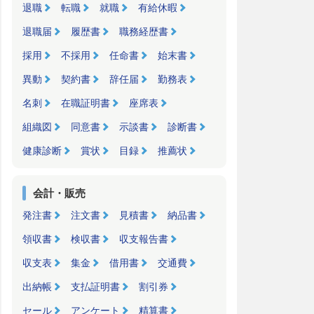
退職
転職
就職
有給休暇
退職届
履歴書
職務経歴書
採用
不採用
任命書
始末書
異動
契約書
辞任届
勤務表
名刺
在職証明書
座席表
組織図
同意書
示談書
診断書
健康診断
賞状
目録
推薦状
会計・販売
発注書
注文書
見積書
納品書
領収書
検収書
収支報告書
収支表
集金
借用書
交通費
出納帳
支払証明書
割引券
セール
アンケート
精算書