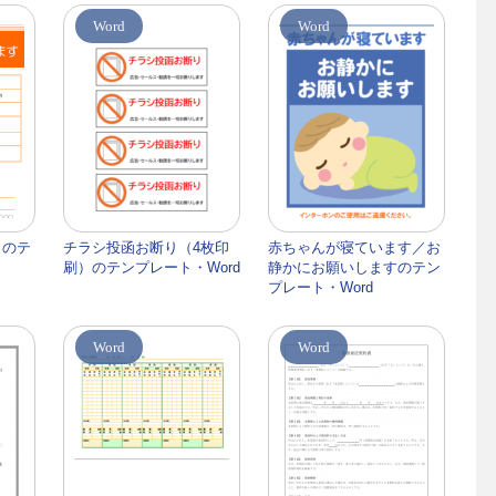
Word
Word
」のテ
チラシ投函お断り（4枚印
赤ちゃんが寝ています／お
刷）のテンプレート・Word
静かにお願いしますのテン
プレート・Word
Word
Word