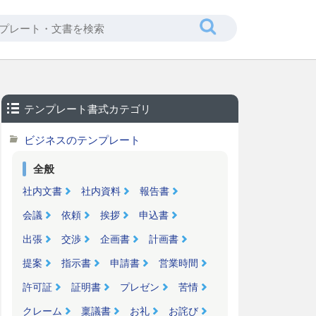
テンプレート書式カテゴリ
ビジネスのテンプレート
全般
社内文書
社内資料
報告書
会議
依頼
挨拶
申込書
出張
交渉
企画書
計画書
提案
指示書
申請書
営業時間
許可証
証明書
プレゼン
苦情
クレーム
稟議書
お礼
お詫び