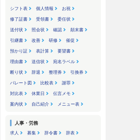
シフト表
個人情報
お祝
修了証書
受領書
委任状
送付状
照会状
確認
顛末書
引継書
改善
研修
催促
預かり証
表計算
要望書
理由書
送信状
宛名ラベル
断り状
辞退
整理券
引換券
パレート図
比較表
謝罪
対比表
休業日
伝言メモ
案内状
自己紹介
メニュー表
人事・労務
求人
募集
辞令書
辞表