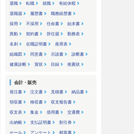
退職
転職
就職
有給休暇
退職届
履歴書
職務経歴書
採用
不採用
任命書
始末書
異動
契約書
辞任届
勤務表
名刺
在職証明書
座席表
組織図
同意書
示談書
診断書
健康診断
賞状
目録
推薦状
会計・販売
発注書
注文書
見積書
納品書
領収書
検収書
収支報告書
収支表
集金
借用書
交通費
出納帳
支払証明書
割引券
セール
アンケート
精算書