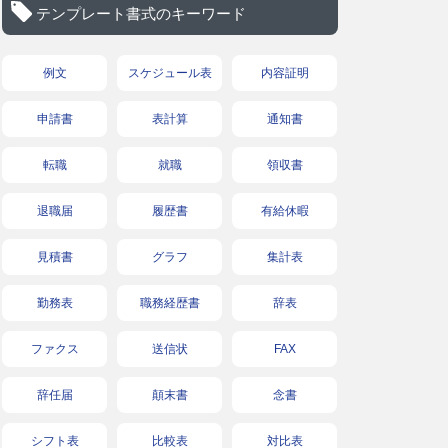
テンプレート書式のキーワード
例文
スケジュール表
内容証明
申請書
表計算
通知書
転職
就職
領収書
退職届
履歴書
有給休暇
見積書
グラフ
集計表
勤務表
職務経歴書
辞表
ファクス
送信状
FAX
辞任届
顛末書
念書
シフト表
比較表
対比表