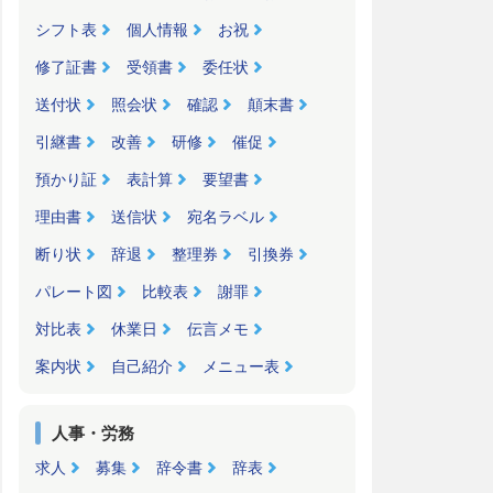
シフト表
個人情報
お祝
修了証書
受領書
委任状
送付状
照会状
確認
顛末書
引継書
改善
研修
催促
預かり証
表計算
要望書
理由書
送信状
宛名ラベル
断り状
辞退
整理券
引換券
パレート図
比較表
謝罪
対比表
休業日
伝言メモ
案内状
自己紹介
メニュー表
人事・労務
求人
募集
辞令書
辞表