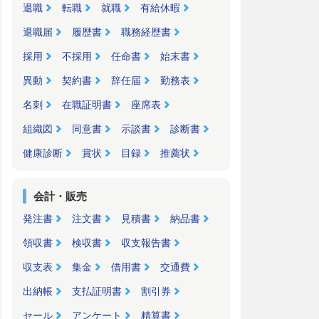
退職
転職
就職
有給休暇
退職届
履歴書
職務経歴書
採用
不採用
任命書
始末書
異動
契約書
辞任届
勤務表
名刺
在職証明書
座席表
組織図
同意書
示談書
診断書
健康診断
賞状
目録
推薦状
会計・販売
発注書
注文書
見積書
納品書
領収書
検収書
収支報告書
収支表
集金
借用書
交通費
出納帳
支払証明書
割引券
セール
アンケート
精算書