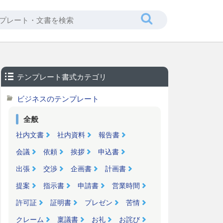
テンプレート書式カテゴリ
ビジネスのテンプレート
全般
社内文書
社内資料
報告書
会議
依頼
挨拶
申込書
出張
交渉
企画書
計画書
提案
指示書
申請書
営業時間
許可証
証明書
プレゼン
苦情
クレーム
稟議書
お礼
お詫び