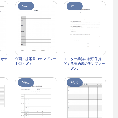
Word
Word
らせテ
企画／提案書のテンプレー
モニター業務の秘密保持に
ト03・Word
関する誓約書のテンプレー
ト・Word
Word
Word