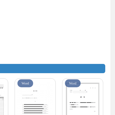
Word
Word