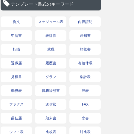
テンプレート書式のキーワード
例文
スケジュール表
内容証明
申請書
表計算
通知書
転職
就職
領収書
退職届
履歴書
有給休暇
見積書
グラフ
集計表
勤務表
職務経歴書
辞表
ファクス
送信状
FAX
辞任届
顛末書
念書
シフト表
比較表
対比表