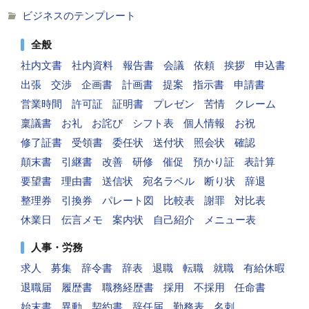
ビジネスのテンプレート
全般
社内文書
社内資料
報告書
会議
依頼
挨拶
申込書
出張
交渉
企画書
計画書
提案
指示書
申請書
営業時間
許可証
証明書
プレゼン
苦情
クレーム
稟議書
お礼
お詫び
シフト表
個人情報
お祝
修了証書
受領書
委任状
送付状
照会状
確認
顛末書
引継書
改善
研修
催促
預かり証
表計算
要望書
理由書
送信状
宛名ラベル
断り状
辞退
整理券
引換券
パレート図
比較表
謝罪
対比表
休業日
伝言メモ
案内状
自己紹介
メニュー表
人事・労務
求人
募集
辞令書
辞表
退職
転職
就職
有給休暇
退職届
履歴書
職務経歴書
採用
不採用
任命書
始末書
異動
契約書
辞任届
勤務表
名刺