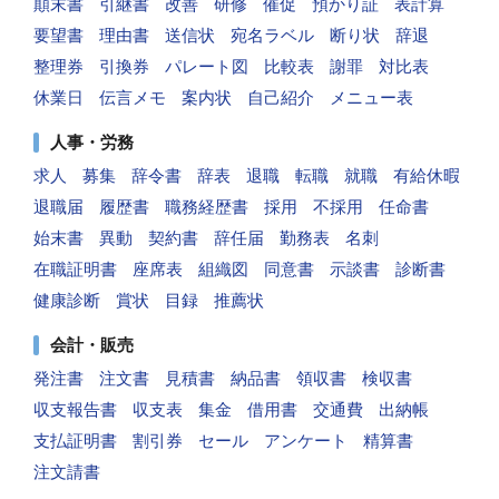
顛末書
引継書
改善
研修
催促
預かり証
表計算
要望書
理由書
送信状
宛名ラベル
断り状
辞退
整理券
引換券
パレート図
比較表
謝罪
対比表
休業日
伝言メモ
案内状
自己紹介
メニュー表
人事・労務
求人
募集
辞令書
辞表
退職
転職
就職
有給休暇
退職届
履歴書
職務経歴書
採用
不採用
任命書
始末書
異動
契約書
辞任届
勤務表
名刺
在職証明書
座席表
組織図
同意書
示談書
診断書
健康診断
賞状
目録
推薦状
会計・販売
発注書
注文書
見積書
納品書
領収書
検収書
収支報告書
収支表
集金
借用書
交通費
出納帳
支払証明書
割引券
セール
アンケート
精算書
注文請書