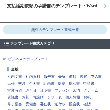
支払延期依頼の承諾書のテンプレート・Word
無料のテンプレート書式一覧
テンプレート書式カテゴリ
ビジネスのテンプレート
全般
社内文書
社内資料
報告書
会議
依頼
挨拶
申込書
出張
交渉
企画書
計画書
提案
指示書
申請書
営業時間
許可証
証明書
プレゼン
苦情
クレーム
稟議書
お礼
お詫び
シフト表
個人情報
お祝
修了証書
受領書
委任状
送付状
照会状
確認