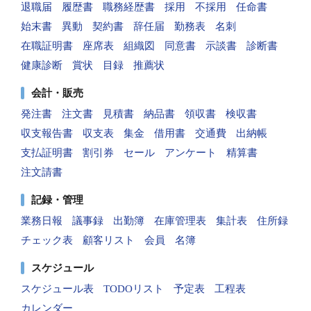
退職届
履歴書
職務経歴書
採用
不採用
任命書
始末書
異動
契約書
辞任届
勤務表
名刺
在職証明書
座席表
組織図
同意書
示談書
診断書
健康診断
賞状
目録
推薦状
会計・販売
発注書
注文書
見積書
納品書
領収書
検収書
収支報告書
収支表
集金
借用書
交通費
出納帳
支払証明書
割引券
セール
アンケート
精算書
注文請書
記録・管理
業務日報
議事録
出勤簿
在庫管理表
集計表
住所録
チェック表
顧客リスト
会員
名簿
スケジュール
スケジュール表
TODOリスト
予定表
工程表
カレンダー