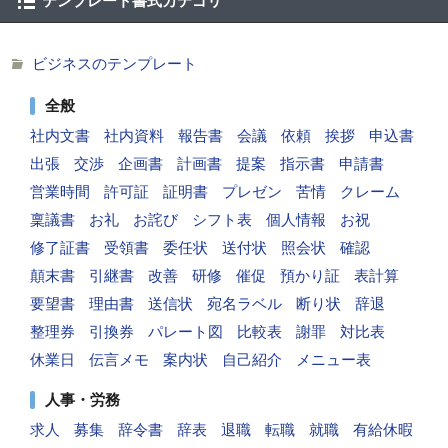
テンプレート書式カテゴリ
ビジネスのテンプレート
全般
社内文書
社内資料
報告書
会議
依頼
挨拶
申込書
出張
交渉
企画書
計画書
提案
指示書
申請書
営業時間
許可証
証明書
プレゼン
苦情
クレーム
稟議書
お礼
お詫び
シフト表
個人情報
お祝
修了証書
受領書
委任状
送付状
照会状
確認
顛末書
引継書
改善
研修
催促
預かり証
表計算
要望書
理由書
送信状
宛名ラベル
断り状
辞退
整理券
引換券
パレート図
比較表
謝罪
対比表
休業日
伝言メモ
案内状
自己紹介
メニュー表
人事・労務
求人
募集
辞令書
辞表
退職
転職
就職
有給休暇