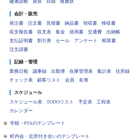
健康診断
賞状
目録
推薦状
会計・販売
発注書
注文書
見積書
納品書
領収書
検収書
収支報告書
収支表
集金
借用書
交通費
出納帳
支払証明書
割引券
セール
アンケート
精算書
注文請書
記録・管理
業務日報
議事録
出勤簿
在庫管理表
集計表
住所録
チェック表
顧客リスト
会員
名簿
スケジュール
スケジュール表
TODOリスト
予定表
工程表
カレンダー
学校・PTAのテンプレート
町内会・近所付き合いのテンプレート