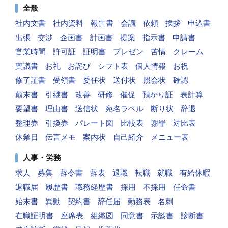
全般
社内文書
社内資料
報告書
会議
依頼
挨拶
申込書
出張
交渉
企画書
計画書
提案
指示書
申請書
営業時間
許可証
証明書
プレゼン
苦情
クレーム
稟議書
お礼
お詫び
シフト表
個人情報
お祝
修了証書
受領書
委任状
送付状
照会状
確認
顛末書
引継書
改善
研修
催促
預かり証
表計算
要望書
理由書
送信状
宛名ラベル
断り状
辞退
整理券
引換券
パレート図
比較表
謝罪
対比表
休業日
伝言メモ
案内状
自己紹介
メニュー表
人事・労務
求人
募集
辞令書
辞表
退職
転職
就職
有給休暇
退職届
履歴書
職務経歴書
採用
不採用
任命書
始末書
異動
契約書
辞任届
勤務表
名刺
在職証明書
座席表
組織図
同意書
示談書
診断書