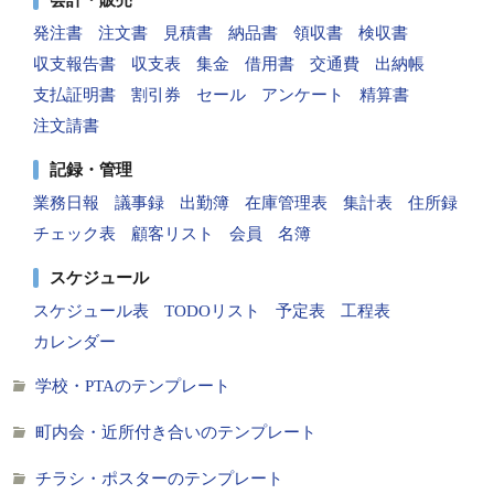
発注書
注文書
見積書
納品書
領収書
検収書
収支報告書
収支表
集金
借用書
交通費
出納帳
支払証明書
割引券
セール
アンケート
精算書
注文請書
記録・管理
業務日報
議事録
出勤簿
在庫管理表
集計表
住所録
チェック表
顧客リスト
会員
名簿
スケジュール
スケジュール表
TODOリスト
予定表
工程表
カレンダー
学校・PTAのテンプレート
町内会・近所付き合いのテンプレート
チラシ・ポスターのテンプレート