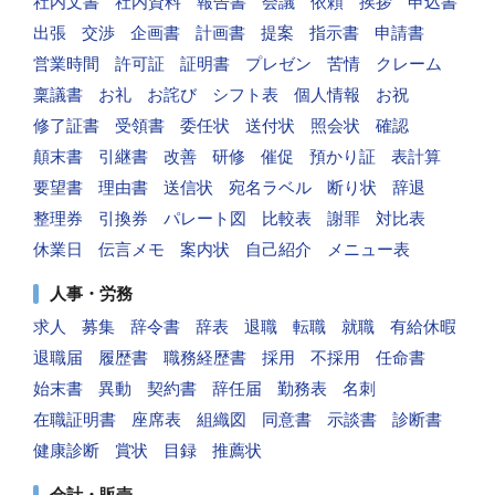
社内文書
社内資料
報告書
会議
依頼
挨拶
申込書
出張
交渉
企画書
計画書
提案
指示書
申請書
営業時間
許可証
証明書
プレゼン
苦情
クレーム
稟議書
お礼
お詫び
シフト表
個人情報
お祝
修了証書
受領書
委任状
送付状
照会状
確認
顛末書
引継書
改善
研修
催促
預かり証
表計算
要望書
理由書
送信状
宛名ラベル
断り状
辞退
整理券
引換券
パレート図
比較表
謝罪
対比表
休業日
伝言メモ
案内状
自己紹介
メニュー表
人事・労務
求人
募集
辞令書
辞表
退職
転職
就職
有給休暇
退職届
履歴書
職務経歴書
採用
不採用
任命書
始末書
異動
契約書
辞任届
勤務表
名刺
在職証明書
座席表
組織図
同意書
示談書
診断書
健康診断
賞状
目録
推薦状
会計・販売