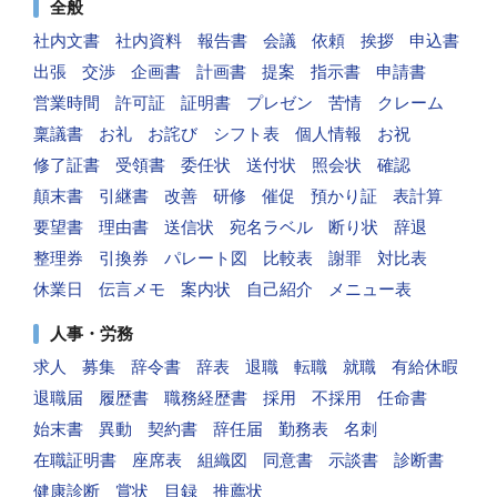
全般
社内文書
社内資料
報告書
会議
依頼
挨拶
申込書
出張
交渉
企画書
計画書
提案
指示書
申請書
営業時間
許可証
証明書
プレゼン
苦情
クレーム
稟議書
お礼
お詫び
シフト表
個人情報
お祝
修了証書
受領書
委任状
送付状
照会状
確認
顛末書
引継書
改善
研修
催促
預かり証
表計算
要望書
理由書
送信状
宛名ラベル
断り状
辞退
整理券
引換券
パレート図
比較表
謝罪
対比表
休業日
伝言メモ
案内状
自己紹介
メニュー表
人事・労務
求人
募集
辞令書
辞表
退職
転職
就職
有給休暇
退職届
履歴書
職務経歴書
採用
不採用
任命書
始末書
異動
契約書
辞任届
勤務表
名刺
在職証明書
座席表
組織図
同意書
示談書
診断書
健康診断
賞状
目録
推薦状