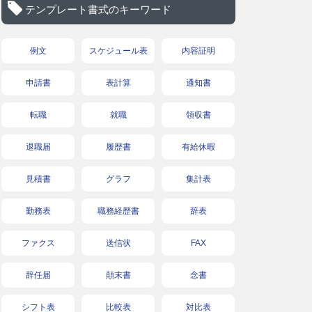
テンプレート書式のキーワード
例文
スケジュール表
内容証明
申請書
表計算
通知書
転職
就職
領収書
退職届
履歴書
有給休暇
見積書
グラフ
集計表
勤務表
職務経歴書
辞表
ファクス
送信状
FAX
辞任届
顛末書
念書
シフト表
比較表
対比表