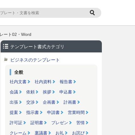
ート02・Word
テンプレート書式カテゴリ
ビジネスのテンプレート
全般
社内文書
社内資料
報告書
会議
依頼
挨拶
申込書
出張
交渉
企画書
計画書
提案
指示書
申請書
営業時間
許可証
証明書
プレゼン
苦情
クレーム
稟議書
お礼
お詫び