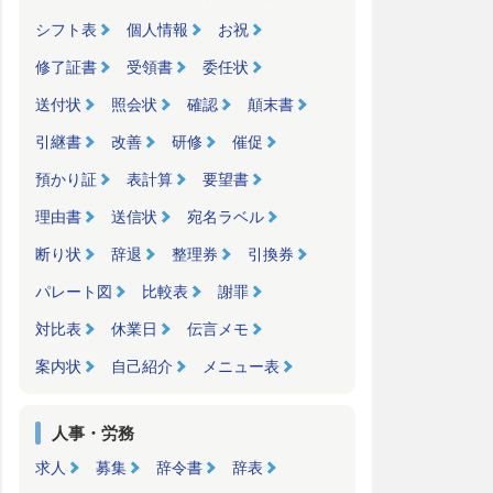
シフト表
個人情報
お祝
修了証書
受領書
委任状
送付状
照会状
確認
顛末書
引継書
改善
研修
催促
預かり証
表計算
要望書
理由書
送信状
宛名ラベル
断り状
辞退
整理券
引換券
パレート図
比較表
謝罪
対比表
休業日
伝言メモ
案内状
自己紹介
メニュー表
人事・労務
求人
募集
辞令書
辞表