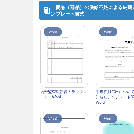
「商品（部品）の供給不足による納期遅
ンプレート書式
Word
Word
内部監査報告書のテンプレ
学級役員選出につい
ート・Word
知らせテンプレート0
Word
Word
Word