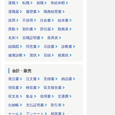
退職
転職
就職
有給休暇
退職届
履歴書
職務経歴書
採用
不採用
任命書
始末書
異動
契約書
辞任届
勤務表
名刺
在職証明書
座席表
組織図
同意書
示談書
診断書
健康診断
賞状
目録
推薦状
会計・販売
発注書
注文書
見積書
納品書
領収書
検収書
収支報告書
収支表
集金
借用書
交通費
出納帳
支払証明書
割引券
セール
アンケート
精算書