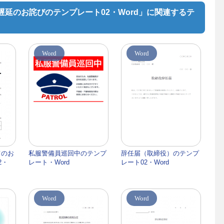
延のお詫びのテンプレート02・Word」に関連するテ
Word
Word
てのお
私服警備員巡回中のテンプ
辞任届（取締役）のテンプ
2・
レート・Word
レート02・Word
Word
Word