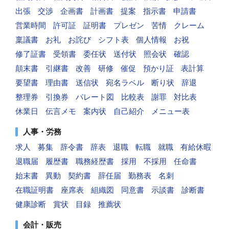
出張
交渉
企画書
計画書
提案
指示書
申請書
営業時間
許可証
証明書
プレゼン
苦情
クレーム
稟議書
お礼
お詫び
シフト表
個人情報
お祝
修了証書
受領書
委任状
送付状
照会状
確認
顛末書
引継書
改善
研修
催促
預かり証
表計算
要望書
理由書
送信状
宛名ラベル
断り状
辞退
整理券
引換券
パレート図
比較表
謝罪
対比表
休業日
伝言メモ
案内状
自己紹介
メニュー表
人事・労務
求人
募集
辞令書
辞表
退職
転職
就職
有給休暇
退職届
履歴書
職務経歴書
採用
不採用
任命書
始末書
異動
契約書
辞任届
勤務表
名刺
在職証明書
座席表
組織図
同意書
示談書
診断書
健康診断
賞状
目録
推薦状
会計・販売