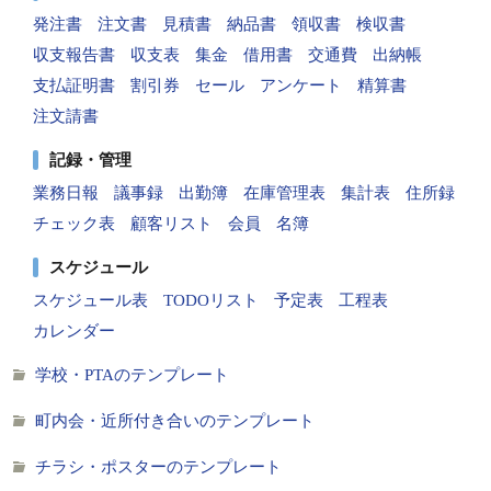
発注書
注文書
見積書
納品書
領収書
検収書
収支報告書
収支表
集金
借用書
交通費
出納帳
支払証明書
割引券
セール
アンケート
精算書
注文請書
記録・管理
業務日報
議事録
出勤簿
在庫管理表
集計表
住所録
チェック表
顧客リスト
会員
名簿
スケジュール
スケジュール表
TODOリスト
予定表
工程表
カレンダー
学校・PTAのテンプレート
町内会・近所付き合いのテンプレート
チラシ・ポスターのテンプレート