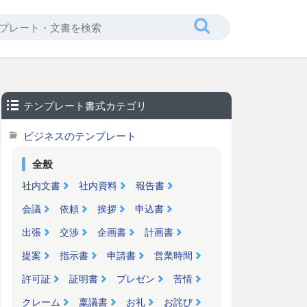
テンプレート書式カテゴリ
ビジネスのテンプレート
全般
社内文書
社内資料
報告書
会議
依頼
挨拶
申込書
出張
交渉
企画書
計画書
提案
指示書
申請書
営業時間
許可証
証明書
プレゼン
苦情
クレーム
稟議書
お礼
お詫び