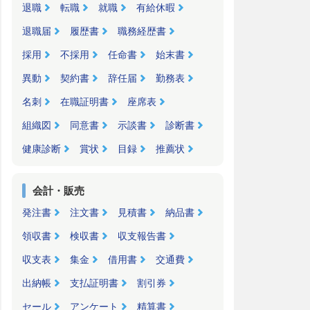
退職
転職
就職
有給休暇
退職届
履歴書
職務経歴書
採用
不採用
任命書
始末書
異動
契約書
辞任届
勤務表
名刺
在職証明書
座席表
組織図
同意書
示談書
診断書
健康診断
賞状
目録
推薦状
会計・販売
発注書
注文書
見積書
納品書
領収書
検収書
収支報告書
収支表
集金
借用書
交通費
出納帳
支払証明書
割引券
セール
アンケート
精算書