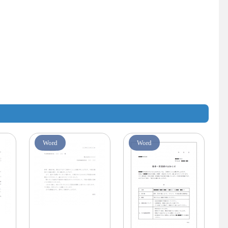
Word
Word