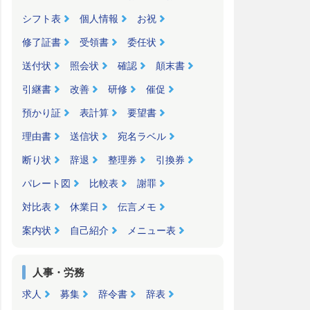
シフト表
個人情報
お祝
修了証書
受領書
委任状
送付状
照会状
確認
顛末書
引継書
改善
研修
催促
預かり証
表計算
要望書
理由書
送信状
宛名ラベル
断り状
辞退
整理券
引換券
パレート図
比較表
謝罪
対比表
休業日
伝言メモ
案内状
自己紹介
メニュー表
人事・労務
求人
募集
辞令書
辞表