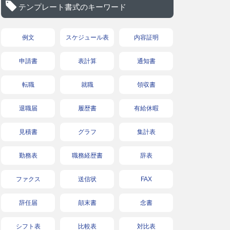
テンプレート書式のキーワード
例文
スケジュール表
内容証明
申請書
表計算
通知書
転職
就職
領収書
退職届
履歴書
有給休暇
見積書
グラフ
集計表
勤務表
職務経歴書
辞表
ファクス
送信状
FAX
辞任届
顛末書
念書
シフト表
比較表
対比表