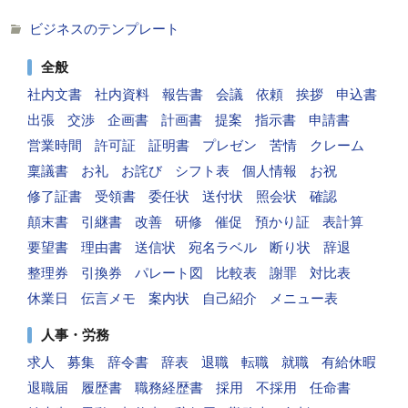
ビジネスのテンプレート
全般
社内文書
社内資料
報告書
会議
依頼
挨拶
申込書
出張
交渉
企画書
計画書
提案
指示書
申請書
営業時間
許可証
証明書
プレゼン
苦情
クレーム
稟議書
お礼
お詫び
シフト表
個人情報
お祝
修了証書
受領書
委任状
送付状
照会状
確認
顛末書
引継書
改善
研修
催促
預かり証
表計算
要望書
理由書
送信状
宛名ラベル
断り状
辞退
整理券
引換券
パレート図
比較表
謝罪
対比表
休業日
伝言メモ
案内状
自己紹介
メニュー表
人事・労務
求人
募集
辞令書
辞表
退職
転職
就職
有給休暇
退職届
履歴書
職務経歴書
採用
不採用
任命書