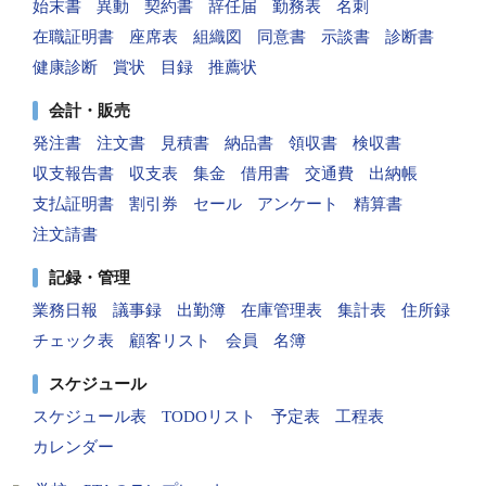
始末書
異動
契約書
辞任届
勤務表
名刺
在職証明書
座席表
組織図
同意書
示談書
診断書
健康診断
賞状
目録
推薦状
会計・販売
発注書
注文書
見積書
納品書
領収書
検収書
収支報告書
収支表
集金
借用書
交通費
出納帳
支払証明書
割引券
セール
アンケート
精算書
注文請書
記録・管理
業務日報
議事録
出勤簿
在庫管理表
集計表
住所録
チェック表
顧客リスト
会員
名簿
スケジュール
スケジュール表
TODOリスト
予定表
工程表
カレンダー