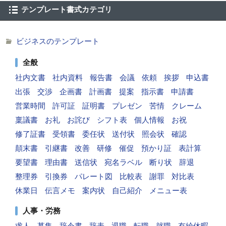
テンプレート書式カテゴリ
ビジネスのテンプレート
全般
社内文書
社内資料
報告書
会議
依頼
挨拶
申込書
出張
交渉
企画書
計画書
提案
指示書
申請書
営業時間
許可証
証明書
プレゼン
苦情
クレーム
稟議書
お礼
お詫び
シフト表
個人情報
お祝
修了証書
受領書
委任状
送付状
照会状
確認
顛末書
引継書
改善
研修
催促
預かり証
表計算
要望書
理由書
送信状
宛名ラベル
断り状
辞退
整理券
引換券
パレート図
比較表
謝罪
対比表
休業日
伝言メモ
案内状
自己紹介
メニュー表
人事・労務
求人
募集
辞令書
辞表
退職
転職
就職
有給休暇