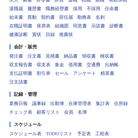
退職届
履歴書
職務経歴書
採用
不採用
任命書
始末書
異動
契約書
辞任届
勤務表
名刺
在職証明書
座席表
組織図
同意書
示談書
診断書
健康診断
賞状
目録
推薦状
会計・販売
発注書
注文書
見積書
納品書
領収書
検収書
収支報告書
収支表
集金
借用書
交通費
出納帳
支払証明書
割引券
セール
アンケート
精算書
注文請書
記録・管理
業務日報
議事録
出勤簿
在庫管理表
集計表
住所録
チェック表
顧客リスト
会員
名簿
スケジュール
スケジュール表
TODOリスト
予定表
工程表