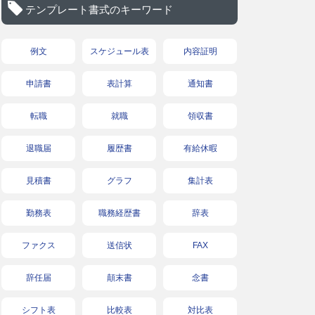
テンプレート書式のキーワード
例文
スケジュール表
内容証明
申請書
表計算
通知書
転職
就職
領収書
退職届
履歴書
有給休暇
見積書
グラフ
集計表
勤務表
職務経歴書
辞表
ファクス
送信状
FAX
辞任届
顛末書
念書
シフト表
比較表
対比表