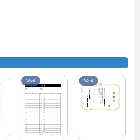
Word
Word