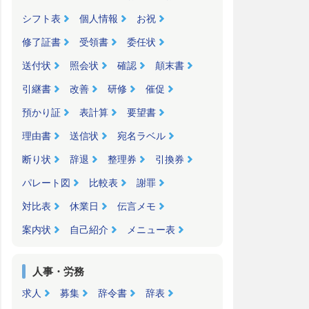
シフト表
個人情報
お祝
修了証書
受領書
委任状
送付状
照会状
確認
顛末書
引継書
改善
研修
催促
預かり証
表計算
要望書
理由書
送信状
宛名ラベル
断り状
辞退
整理券
引換券
パレート図
比較表
謝罪
対比表
休業日
伝言メモ
案内状
自己紹介
メニュー表
人事・労務
求人
募集
辞令書
辞表