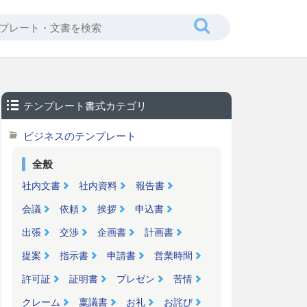
テンプレート書式カテゴリ
ビジネスのテンプレート
全般
社内文書
社内資料
報告書
会議
依頼
挨拶
申込書
出張
交渉
企画書
計画書
提案
指示書
申請書
営業時間
許可証
証明書
プレゼン
苦情
クレーム
稟議書
お礼
お詫び