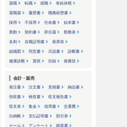
退職
転職
就職
有給休暇
退職届
履歴書
職務経歴書
採用
不採用
任命書
始末書
異動
契約書
辞任届
勤務表
名刺
在職証明書
座席表
組織図
同意書
示談書
診断書
健康診断
賞状
目録
推薦状
会計・販売
発注書
注文書
見積書
納品書
領収書
検収書
収支報告書
収支表
集金
借用書
交通費
出納帳
支払証明書
割引券
セール
アンケート
精算書