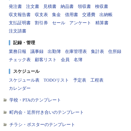
発注書
注文書
見積書
納品書
領収書
検収書
収支報告書
収支表
集金
借用書
交通費
出納帳
支払証明書
割引券
セール
アンケート
精算書
注文請書
記録・管理
業務日報
議事録
出勤簿
在庫管理表
集計表
住所録
チェック表
顧客リスト
会員
名簿
スケジュール
スケジュール表
TODOリスト
予定表
工程表
カレンダー
学校・PTAのテンプレート
町内会・近所付き合いのテンプレート
チラシ・ポスターのテンプレート