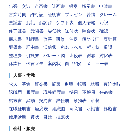
出張
交渉
企画書
計画書
提案
指示書
申請書
営業時間
許可証
証明書
プレゼン
苦情
クレーム
稟議書
お礼
お詫び
シフト表
個人情報
お祝
修了証書
受領書
委任状
送付状
照会状
確認
顛末書
引継書
改善
研修
催促
預かり証
表計算
要望書
理由書
送信状
宛名ラベル
断り状
辞退
整理券
引換券
パレート図
比較表
謝罪
対比表
休業日
伝言メモ
案内状
自己紹介
メニュー表
人事・労務
求人
募集
辞令書
辞表
退職
転職
就職
有給休暇
退職届
履歴書
職務経歴書
採用
不採用
任命書
始末書
異動
契約書
辞任届
勤務表
名刺
在職証明書
座席表
組織図
同意書
示談書
診断書
健康診断
賞状
目録
推薦状
会計・販売