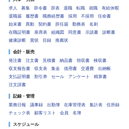
求人
募集
辞令書
辞表
退職
転職
就職
有給休暇
退職届
履歴書
職務経歴書
採用
不採用
任命書
始末書
異動
契約書
辞任届
勤務表
名刺
在職証明書
座席表
組織図
同意書
示談書
診断書
健康診断
賞状
目録
推薦状
会計・販売
発注書
注文書
見積書
納品書
領収書
検収書
収支報告書
収支表
集金
借用書
交通費
出納帳
支払証明書
割引券
セール
アンケート
精算書
注文請書
記録・管理
業務日報
議事録
出勤簿
在庫管理表
集計表
住所録
チェック表
顧客リスト
会員
名簿
スケジュール