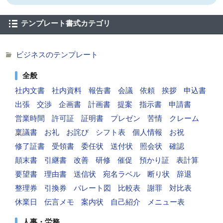
テンプレート書式カテゴリ
ビジネスのテンプレート
全般
社内文書
社内資料
報告書
会議
依頼
挨拶
申込書
出張
交渉
企画書
計画書
提案
指示書
申請書
営業時間
許可証
証明書
プレゼン
苦情
クレーム
稟議書
お礼
お詫び
シフト表
個人情報
お祝
修了証書
受領書
委任状
送付状
照会状
確認
顛末書
引継書
改善
研修
催促
預かり証
表計算
要望書
理由書
送信状
宛名ラベル
断り状
辞退
整理券
引換券
パレート図
比較表
謝罪
対比表
休業日
伝言メモ
案内状
自己紹介
メニュー表
人事・労務