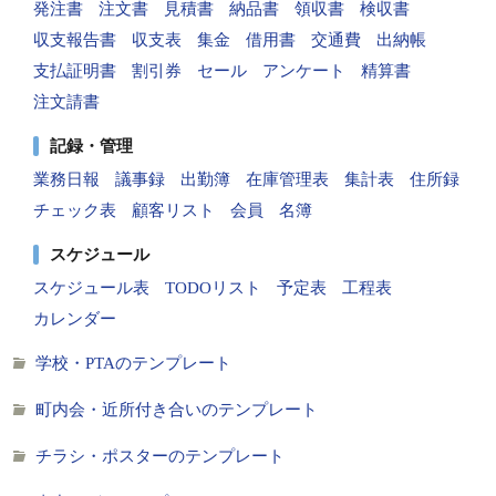
発注書
注文書
見積書
納品書
領収書
検収書
収支報告書
収支表
集金
借用書
交通費
出納帳
支払証明書
割引券
セール
アンケート
精算書
注文請書
記録・管理
業務日報
議事録
出勤簿
在庫管理表
集計表
住所録
チェック表
顧客リスト
会員
名簿
スケジュール
スケジュール表
TODOリスト
予定表
工程表
カレンダー
学校・PTAのテンプレート
町内会・近所付き合いのテンプレート
チラシ・ポスターのテンプレート