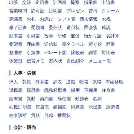
出張
交渉
企画書
計画書
提案
指示書
申請書
営業時間
許可証
証明書
プレゼン
苦情
クレーム
稟議書
お礼
お詫び
シフト表
個人情報
お祝
修了証書
受領書
委任状
送付状
照会状
確認
顛末書
引継書
改善
研修
催促
預かり証
表計算
要望書
理由書
送信状
宛名ラベル
断り状
辞退
整理券
引換券
パレート図
比較表
謝罪
対比表
休業日
伝言メモ
案内状
自己紹介
メニュー表
人事・労務
求人
募集
辞令書
辞表
退職
転職
就職
有給休暇
退職届
履歴書
職務経歴書
採用
不採用
任命書
始末書
異動
契約書
辞任届
勤務表
名刺
在職証明書
座席表
組織図
同意書
示談書
診断書
健康診断
賞状
目録
推薦状
会計・販売