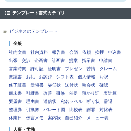
テンプレート書式カテゴリ
ビジネスのテンプレート
全般
社内文書
社内資料
報告書
会議
依頼
挨拶
申込書
出張
交渉
企画書
計画書
提案
指示書
申請書
営業時間
許可証
証明書
プレゼン
苦情
クレーム
稟議書
お礼
お詫び
シフト表
個人情報
お祝
修了証書
受領書
委任状
送付状
照会状
確認
顛末書
引継書
改善
研修
催促
預かり証
表計算
要望書
理由書
送信状
宛名ラベル
断り状
辞退
整理券
引換券
パレート図
比較表
謝罪
対比表
休業日
伝言メモ
案内状
自己紹介
メニュー表
人事・労務