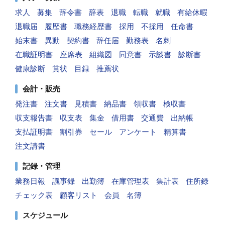
求人
募集
辞令書
辞表
退職
転職
就職
有給休暇
退職届
履歴書
職務経歴書
採用
不採用
任命書
始末書
異動
契約書
辞任届
勤務表
名刺
在職証明書
座席表
組織図
同意書
示談書
診断書
健康診断
賞状
目録
推薦状
会計・販売
発注書
注文書
見積書
納品書
領収書
検収書
収支報告書
収支表
集金
借用書
交通費
出納帳
支払証明書
割引券
セール
アンケート
精算書
注文請書
記録・管理
業務日報
議事録
出勤簿
在庫管理表
集計表
住所録
チェック表
顧客リスト
会員
名簿
スケジュール