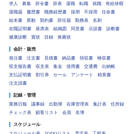
求人
募集
辞令書
辞表
退職
転職
就職
有給休暇
退職届
履歴書
職務経歴書
採用
不採用
任命書
始末書
異動
契約書
辞任届
勤務表
名刺
在職証明書
座席表
組織図
同意書
示談書
診断書
健康診断
賞状
目録
推薦状
会計・販売
発注書
注文書
見積書
納品書
領収書
検収書
収支報告書
収支表
集金
借用書
交通費
出納帳
支払証明書
割引券
セール
アンケート
精算書
注文請書
記録・管理
業務日報
議事録
出勤簿
在庫管理表
集計表
住所録
チェック表
顧客リスト
会員
名簿
スケジュール
スケジュール表
TODOリスト
予定表
工程表