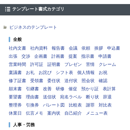
テンプレート書式カテゴリ
ビジネスのテンプレート
全般
社内文書
社内資料
報告書
会議
依頼
挨拶
申込書
出張
交渉
企画書
計画書
提案
指示書
申請書
営業時間
許可証
証明書
プレゼン
苦情
クレーム
稟議書
お礼
お詫び
シフト表
個人情報
お祝
修了証書
受領書
委任状
送付状
照会状
確認
顛末書
引継書
改善
研修
催促
預かり証
表計算
要望書
理由書
送信状
宛名ラベル
断り状
辞退
整理券
引換券
パレート図
比較表
謝罪
対比表
休業日
伝言メモ
案内状
自己紹介
メニュー表
人事・労務