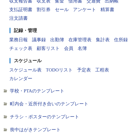
収支報告書
収支表
集金
借用書
交通費
出納帳
支払証明書
割引券
セール
アンケート
精算書
注文請書
記録・管理
業務日報
議事録
出勤簿
在庫管理表
集計表
住所録
チェック表
顧客リスト
会員
名簿
スケジュール
スケジュール表
TODOリスト
予定表
工程表
カレンダー
学校・PTAのテンプレート
町内会・近所付き合いのテンプレート
チラシ・ポスターのテンプレート
喪中はがきテンプレート