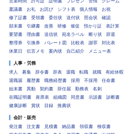
営業時間
許可証
証明書
プレゼン
苦情
クレーム
稟議書
お礼
お詫び
シフト表
個人情報
お祝
修了証書
受領書
委任状
送付状
照会状
確認
顛末書
引継書
改善
研修
催促
預かり証
表計算
要望書
理由書
送信状
宛名ラベル
断り状
辞退
整理券
引換券
パレート図
比較表
謝罪
対比表
休業日
伝言メモ
案内状
自己紹介
メニュー表
人事・労務
求人
募集
辞令書
辞表
退職
転職
就職
有給休暇
退職届
履歴書
職務経歴書
採用
不採用
任命書
始末書
異動
契約書
辞任届
勤務表
名刺
在職証明書
座席表
組織図
同意書
示談書
診断書
健康診断
賞状
目録
推薦状
会計・販売
発注書
注文書
見積書
納品書
領収書
検収書