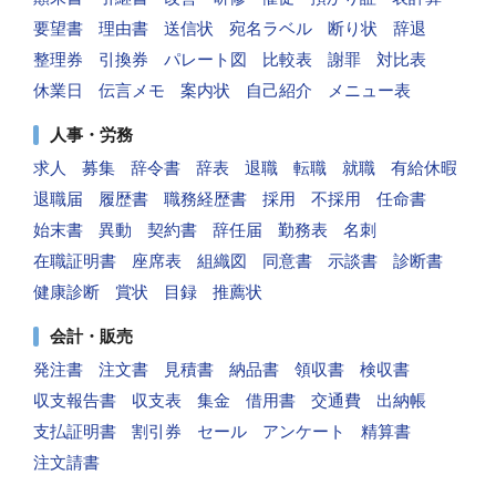
要望書
理由書
送信状
宛名ラベル
断り状
辞退
整理券
引換券
パレート図
比較表
謝罪
対比表
休業日
伝言メモ
案内状
自己紹介
メニュー表
人事・労務
求人
募集
辞令書
辞表
退職
転職
就職
有給休暇
退職届
履歴書
職務経歴書
採用
不採用
任命書
始末書
異動
契約書
辞任届
勤務表
名刺
在職証明書
座席表
組織図
同意書
示談書
診断書
健康診断
賞状
目録
推薦状
会計・販売
発注書
注文書
見積書
納品書
領収書
検収書
収支報告書
収支表
集金
借用書
交通費
出納帳
支払証明書
割引券
セール
アンケート
精算書
注文請書