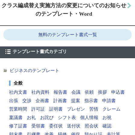
クラス編成替え実施方法の変更についてのお知らせ
のテンプレート・Word
無料のテンプレート書式一覧
テンプレート書式カテゴリ
ビジネスのテンプレート
全般
社内文書
社内資料
報告書
会議
依頼
挨拶
申込書
出張
交渉
企画書
計画書
提案
指示書
申請書
営業時間
許可証
証明書
プレゼン
苦情
クレーム
稟議書
お礼
お詫び
シフト表
個人情報
お祝
修了証書
受領書
委任状
送付状
照会状
確認
顛末書
引継書
改善
研修
催促
預かり証
表計算