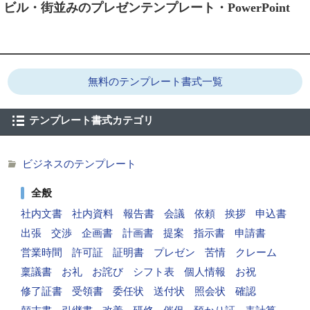
ビル・街並みのプレゼンテンプレート・PowerPoint
無料のテンプレート書式一覧
テンプレート書式カテゴリ
ビジネスのテンプレート
全般
社内文書
社内資料
報告書
会議
依頼
挨拶
申込書
出張
交渉
企画書
計画書
提案
指示書
申請書
営業時間
許可証
証明書
プレゼン
苦情
クレーム
稟議書
お礼
お詫び
シフト表
個人情報
お祝
修了証書
受領書
委任状
送付状
照会状
確認