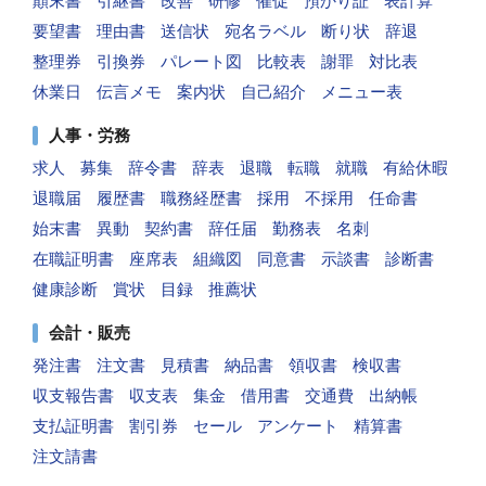
顛末書
引継書
改善
研修
催促
預かり証
表計算
要望書
理由書
送信状
宛名ラベル
断り状
辞退
整理券
引換券
パレート図
比較表
謝罪
対比表
休業日
伝言メモ
案内状
自己紹介
メニュー表
人事・労務
求人
募集
辞令書
辞表
退職
転職
就職
有給休暇
退職届
履歴書
職務経歴書
採用
不採用
任命書
始末書
異動
契約書
辞任届
勤務表
名刺
在職証明書
座席表
組織図
同意書
示談書
診断書
健康診断
賞状
目録
推薦状
会計・販売
発注書
注文書
見積書
納品書
領収書
検収書
収支報告書
収支表
集金
借用書
交通費
出納帳
支払証明書
割引券
セール
アンケート
精算書
注文請書