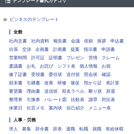
テンプレート書式カテゴリ
ビジネスのテンプレート
全般
社内文書
社内資料
報告書
会議
依頼
挨拶
申込書
出張
交渉
企画書
計画書
提案
指示書
申請書
営業時間
許可証
証明書
プレゼン
苦情
クレーム
稟議書
お礼
お詫び
シフト表
個人情報
お祝
修了証書
受領書
委任状
送付状
照会状
確認
顛末書
引継書
改善
研修
催促
預かり証
表計算
要望書
理由書
送信状
宛名ラベル
断り状
辞退
整理券
引換券
パレート図
比較表
謝罪
対比表
休業日
伝言メモ
案内状
自己紹介
メニュー表
人事・労務
求人
募集
辞令書
辞表
退職
転職
就職
有給休暇