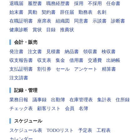
退職届
履歴書
職務経歴書
採用
不採用
任命書
始末書
異動
契約書
辞任届
勤務表
名刺
在職証明書
座席表
組織図
同意書
示談書
診断書
健康診断
賞状
目録
推薦状
会計・販売
発注書
注文書
見積書
納品書
領収書
検収書
収支報告書
収支表
集金
借用書
交通費
出納帳
支払証明書
割引券
セール
アンケート
精算書
注文請書
記録・管理
業務日報
議事録
出勤簿
在庫管理表
集計表
住所録
チェック表
顧客リスト
会員
名簿
スケジュール
スケジュール表
TODOリスト
予定表
工程表
カレンダー