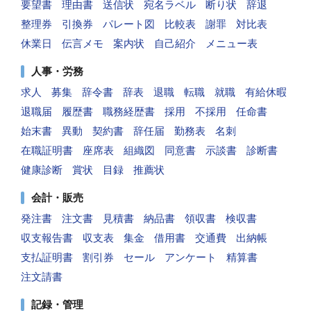
要望書
理由書
送信状
宛名ラベル
断り状
辞退
整理券
引換券
パレート図
比較表
謝罪
対比表
休業日
伝言メモ
案内状
自己紹介
メニュー表
人事・労務
求人
募集
辞令書
辞表
退職
転職
就職
有給休暇
退職届
履歴書
職務経歴書
採用
不採用
任命書
始末書
異動
契約書
辞任届
勤務表
名刺
在職証明書
座席表
組織図
同意書
示談書
診断書
健康診断
賞状
目録
推薦状
会計・販売
発注書
注文書
見積書
納品書
領収書
検収書
収支報告書
収支表
集金
借用書
交通費
出納帳
支払証明書
割引券
セール
アンケート
精算書
注文請書
記録・管理