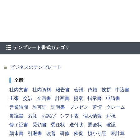
テンプレート書式カテゴリ
ビジネスのテンプレート
全般
社内文書
社内資料
報告書
会議
依頼
挨拶
申込書
出張
交渉
企画書
計画書
提案
指示書
申請書
営業時間
許可証
証明書
プレゼン
苦情
クレーム
稟議書
お礼
お詫び
シフト表
個人情報
お祝
修了証書
受領書
委任状
送付状
照会状
確認
顛末書
引継書
改善
研修
催促
預かり証
表計算