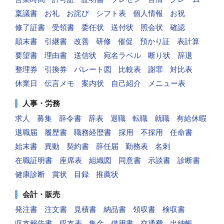
稟議書
お礼
お詫び
シフト表
個人情報
お祝
修了証書
受領書
委任状
送付状
照会状
確認
顛末書
引継書
改善
研修
催促
預かり証
表計算
要望書
理由書
送信状
宛名ラベル
断り状
辞退
整理券
引換券
パレート図
比較表
謝罪
対比表
休業日
伝言メモ
案内状
自己紹介
メニュー表
人事・労務
求人
募集
辞令書
辞表
退職
転職
就職
有給休暇
退職届
履歴書
職務経歴書
採用
不採用
任命書
始末書
異動
契約書
辞任届
勤務表
名刺
在職証明書
座席表
組織図
同意書
示談書
診断書
健康診断
賞状
目録
推薦状
会計・販売
発注書
注文書
見積書
納品書
領収書
検収書
収支報告書
収支表
集金
借用書
交通費
出納帳