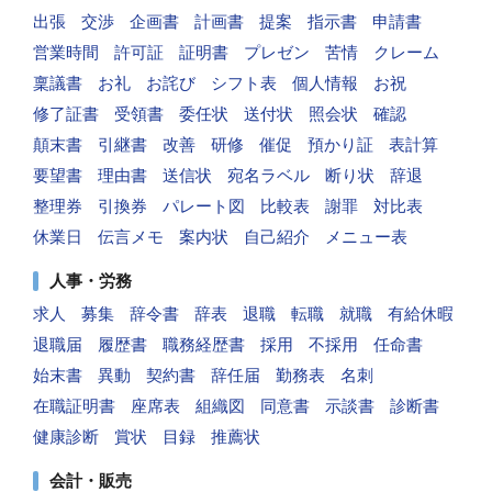
出張
交渉
企画書
計画書
提案
指示書
申請書
営業時間
許可証
証明書
プレゼン
苦情
クレーム
稟議書
お礼
お詫び
シフト表
個人情報
お祝
修了証書
受領書
委任状
送付状
照会状
確認
顛末書
引継書
改善
研修
催促
預かり証
表計算
要望書
理由書
送信状
宛名ラベル
断り状
辞退
整理券
引換券
パレート図
比較表
謝罪
対比表
休業日
伝言メモ
案内状
自己紹介
メニュー表
人事・労務
求人
募集
辞令書
辞表
退職
転職
就職
有給休暇
退職届
履歴書
職務経歴書
採用
不採用
任命書
始末書
異動
契約書
辞任届
勤務表
名刺
在職証明書
座席表
組織図
同意書
示談書
診断書
健康診断
賞状
目録
推薦状
会計・販売