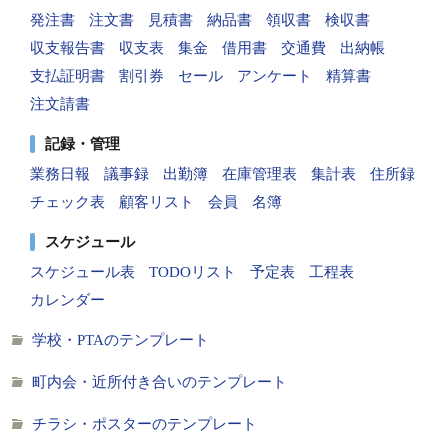
発注書
注文書
見積書
納品書
領収書
検収書
収支報告書
収支表
集金
借用書
交通費
出納帳
支払証明書
割引券
セール
アンケート
精算書
注文請書
記録・管理
業務日報
議事録
出勤簿
在庫管理表
集計表
住所録
チェック表
顧客リスト
会員
名簿
スケジュール
スケジュール表
TODOリスト
予定表
工程表
カレンダー
学校・PTAのテンプレート
町内会・近所付き合いのテンプレート
チラシ・ポスターのテンプレート